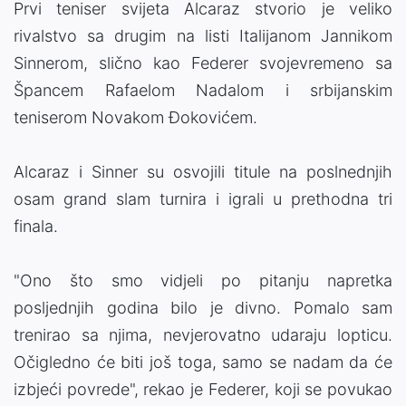
Prvi teniser svijeta Alcaraz stvorio je veliko
rivalstvo sa drugim na listi Italijanom Jannikom
Sinnerom, slično kao Federer svojevremeno sa
Špancem Rafaelom Nadalom i srbijanskim
teniserom Novakom Đokovićem.
Alcaraz i Sinner su osvojili titule na poslnednjih
osam grand slam turnira i igrali u prethodna tri
finala.
"Ono što smo vidjeli po pitanju napretka
posljednjih godina bilo je divno. Pomalo sam
trenirao sa njima, nevjerovatno udaraju lopticu.
Očigledno će biti još toga, samo se nadam da će
izbjeći povrede", rekao je Federer, koji se povukao