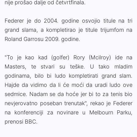
nije prošao dalje od četvrtfinala.
Federer je do 2004. godine osvojio titule na tri
grand slama, a kompletirao je titule trijumfom na
Roland Garrosu 2009. godine.
"To je kao kad (golfer) Rory (Mcilroy) ide na
Masters, te stvari su teške. U tako mladim
godinama, bilo bi ludo kompletirati grand slam.
Hajde da vidimo da li će moći da uradi ludo ove
sedmice. Nadam se da hoće jer bi to za tenis bio
nevjerovatno poseban trenutak", rekao je Federer
na konferenciji za novinare u Melbourn Parku,
prenosi BBC.