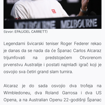
(Izvor: EPA/JOEL CARRETT)
Legendarni švicarski teniser Roger Federer rekao
je danas da se nada da će Španac Carlos Alcaraz
trijumfovati na predstojećem Otvorenom
prvenstvu Australije i postati najmlađi igrač koji je
osvojio sva četiri grand slam turnira.
Alcaraz je do sada osvojio dva trofeja na
Wimbledoneu, dva Roland Garrosa i dva US
Opena, a na Australian Openu 22-godišnji Španac