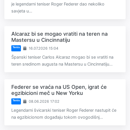
je legendarni teniser Roger Federer dao nekoliko
savjeta u...
Alcaraz bi se mogao vratiti na teren na
Mastersu u Cincinnatiju
Tenis
16.07.2026 15:04
Španski teniser Carlos Alcaraz mogao bi se vratiti na
teren sredinom augusta na Mastersu u Cincinnatiju...
Federer se vraća na US Open, igrat će
egzibicioni meč u New Yorku
Tenis
08.06.2026 17:02
Legendarni švicarski teniser Roger Federer nastupit će
na egzibicionom događaju tokom ovogodišnj...