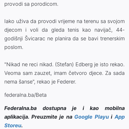
provodi sa porodicom.
Iako uživa da provodi vrijeme na terenu sa svojom
djecom i voli da gleda tenis kao navijač, 44-
godišnji Švicarac ne planira da se bavi trenerskim
poslom.
"Nikad ne reci nikad. (Stefan) Edberg je isto rekao.
Veoma sam zauzet, imam četvoro djece. Za sada
nema šanse", rekao je Federer.
federalna.ba/Beta
Federalna.ba dostupna je i kao mobilna
aplikacija. Preuzmite je na
Google Playu
i
App
Storeu
.