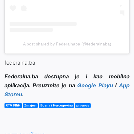
A post shared by Federalnaba (@federalnaba)
federalna.ba
Federalna.ba dostupna je i kao mobilna
aplikacija. Preuzmite je na
Google Playu
i
App
Storeu
.
RTV FBiH
Zmajevi
Bosna i Hercegovina
prijenos