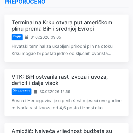
PREPORUČENO
Terminal na Krku otvara put američkom
plinu prema BiH i srednjoj Evropi
Regija
31.07.2026 09:05
Hrvatski terminal za ukapljeni prirodni plin na otoku
Krku mogao bi postati jedno od ključnih čvorišta...
VTK: BiH ostvarila rast izvoza i uvoza,
deficit i dalje visok
Obrazovanje
30.07.2026 12:59
Bosna i Hercegovina je u prvih šest mjeseci ove godine
ostvarila rast izvoza od 4,6 posto i iznosi oko...
Amidžić: Najveća vrijednost budžeta su