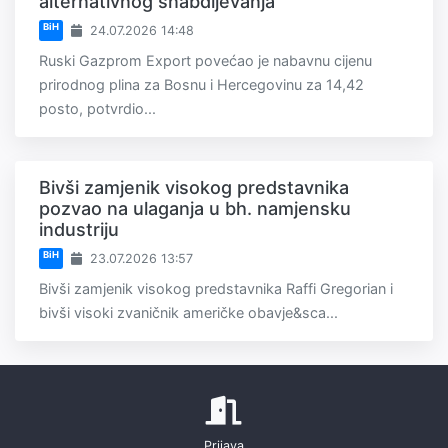
alternativnog snabdijevanja
BiH
24.07.2026 14:48
Ruski Gazprom Export povećao je nabavnu cijenu
prirodnog plina za Bosnu i Hercegovinu za 14,42
posto, potvrdio...
Bivši zamjenik visokog predstavnika
pozvao na ulaganja u bh. namjensku
industriju
BiH
23.07.2026 13:57
Bivši zamjenik visokog predstavnika Raffi Gregorian i
bivši visoki zvaničnik američke obavje&sca...
Prijava