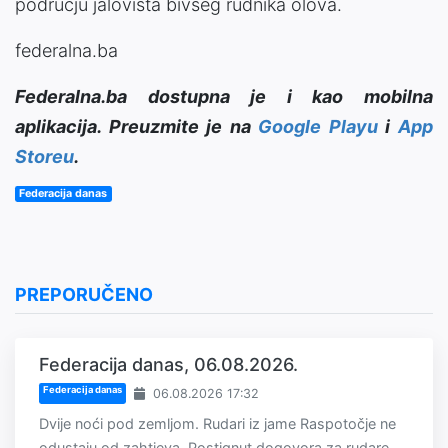
području jalovišta bivšeg rudnika olova.
federalna.ba
Federalna.ba dostupna je i kao mobilna
aplikacija. Preuzmite je na
Google Playu
i
App
Storeu
.
Federacija danas
PREPORUČENO
Federacija danas, 06.08.2026.
Federacija danas
06.08.2026 17:32
Dvije noći pod zemljom. Rudari iz jame Raspotočje ne
odustaju od zahtjeva. Postignut dogovora za rudare