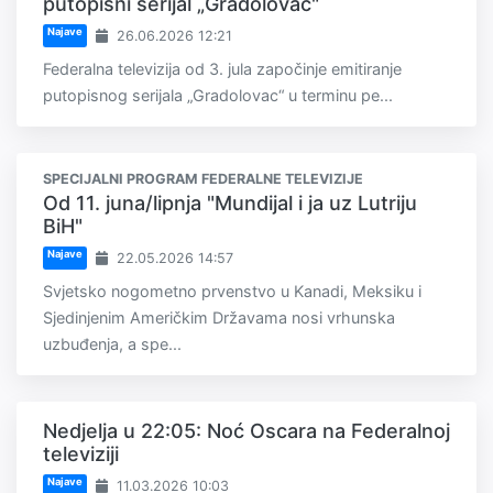
putopisni serijal „Gradolovac"
Najave
26.06.2026 12:21
Federalna televizija od 3. jula započinje emitiranje
putopisnog serijala „Gradolovac“ u terminu pe...
SPECIJALNI PROGRAM FEDERALNE TELEVIZIJE
Od 11. juna/lipnja "Mundijal i ja uz Lutriju
BiH"
Najave
22.05.2026 14:57
Svjetsko nogometno prvenstvo u Kanadi, Meksiku i
Sjedinjenim Američkim Državama nosi vrhunska
uzbuđenja, a spe...
Nedjelja u 22:05: Noć Oscara na Federalnoj
televiziji
Najave
11.03.2026 10:03