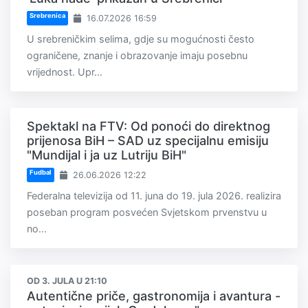
Srebrenica
16.07.2026 16:59
U srebreničkim selima, gdje su mogućnosti često
ograničene, znanje i obrazovanje imaju posebnu
vrijednost. Upr...
Spektakl na FTV: Od ponoći do direktnog
prijenosa BiH – SAD uz specijalnu emisiju
"Mundijal i ja uz Lutriju BiH"
Fudbal
26.06.2026 12:22
Federalna televizija od 11. juna do 19. jula 2026. realizira
poseban program posvećen Svjetskom prvenstvu u
no...
OD 3. JULA U 21:10
Autentične priče, gastronomija i avantura -