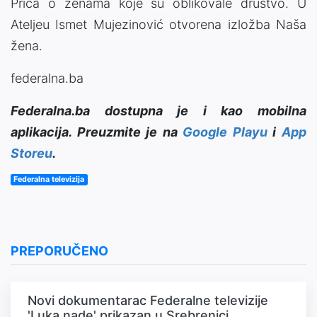
Priča o ženama koje su oblikovale društvo. U
Ateljeu Ismet Mujezinović otvorena izložba Naša
žena.
federalna.ba
Federalna.ba dostupna je i kao mobilna
aplikacija. Preuzmite je na
Google Playu
i
App
Storeu
.
Federalna televizija
PREPORUČENO
Novi dokumentarac Federalne televizije
'Luka nade' prikazan u Srebrenici