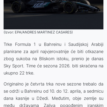
(Izvor: EPA/ANDRES MARTINEZ CASARES)
Trke
Formula
1
u
Bahreinu
i
Saudijskoj
Arabiji
planirane
za
april
najvjerovatnije
će
biti
otkazane
zbog
sukoba
na
Bliskom
istoku,
prenio
je
danas
Sky
Sport
.
Time
će
sezona
2026.
biti
skraćena
na
ukupno
22
trke.
Originalno
je
četvrta
trka
nove
sezone
trebalo
da
se
održi
u
Bahreinu
od
10.
do
12.
aprila,
a
sedmicu
dana
kasnije
u Džedi.
Međutim,
obje
zemlje
su
među
državama
Zaliva
pogođenim
iranskim