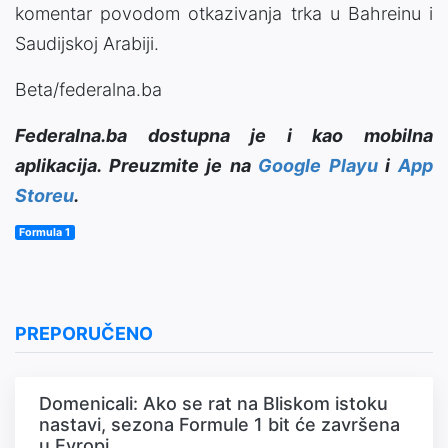
komentar
povodom
otkazivanja
trka
u
Bahreinu
i
Saudijskoj
Arabiji
.
Beta/federalna.ba
Federalna.ba dostupna je i kao mobilna
aplikacija. Preuzmite je na
Google Playu
i
App
Storeu
.
Formula 1
PREPORUČENO
Domenicali: Ako se rat na Bliskom istoku
nastavi, sezona Formule 1 bit će završena
u Evropi