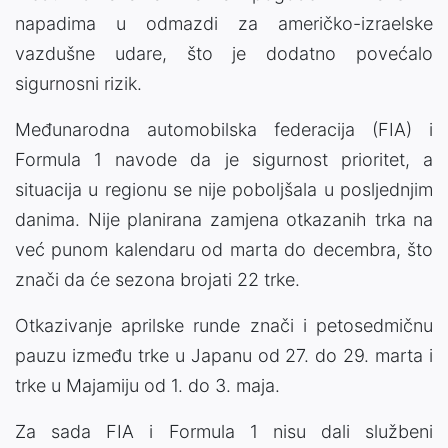
napadima
u
odmazdi
za
američko-
izraelske
vazdušne
udare,
što
je
dodatno
povećalo
sigurnosni
rizik.
Međunarodna automobilska federacija (
FIA)
i
Formula
1
navode
da
je
sigurnost
prioritet,
a
situacija
u
regionu
se
nije
poboljšala
u
posljednjim
danima.
Nije
planirana
zamjena
otkazanih
trka
na
već
punom
kalendaru
od
marta
do
decembra,
što
znači
da
će
sezona
brojati
22
trke.
Otkazivanje
aprilske
runde
znači
i
petosedmičnu
pauzu
između
trke
u
Japanu
od
27.
do
29.
marta
i
trke
u
Majamiju
od
1.
do
3.
maja.
Za
sada
FIA
i
Formula
1
nisu
dali
službeni