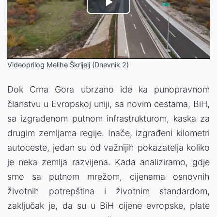
Video
Play
Player
is
loading.
Video
Videoprilog Melihe Škrijelj (Dnevnik 2)
Dok Crna Gora ubrzano ide ka punopravnom
članstvu u Evropskoj uniji, sa novim cestama, BiH,
sa izgrađenom putnom infrastrukturom, kaska za
drugim zemljama regije. Inače, izgrađeni kilometri
autoceste, jedan su od važnijih pokazatelja koliko
je neka zemlja razvijena. Kada analiziramo, gdje
smo sa putnom mrežom, cijenama osnovnih
životnih potrepština i životnim standardom,
zaključak je, da su u BiH cijene evropske, plate