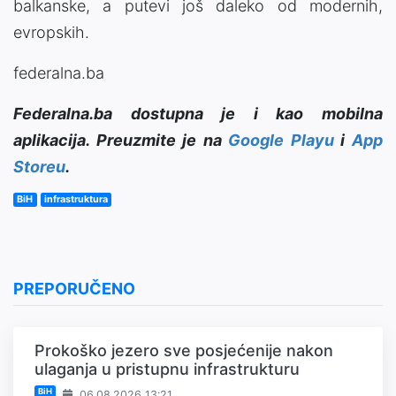
balkanske, a putevi još daleko od modernih,
evropskih.
federalna.ba
Federalna.ba dostupna je i kao mobilna
aplikacija. Preuzmite je na
Google Playu
i
App
Storeu
.
BiH
infrastruktura
PREPORUČENO
Prokoško jezero sve posjećenije nakon
ulaganja u pristupnu infrastrukturu
BiH
06.08.2026 13:21