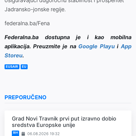
osiguravajući dugoročnu stabilnost i prosperitet
Jadransko-jonske regije.
federalna.ba/Fena
Federalna.ba dostupna je i kao mobilna
aplikacija. Preuzmite je na
Google Playu
i
App
Storeu
.
EUSAIR
EU
PREPORUČENO
Grad Novi Travnik prvi put izravno dobio
sredstva Europske unije
BiH
06.08.2026 19:32