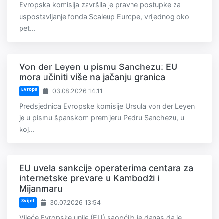
Evropska komisija završila je pravne postupke za
uspostavljanje fonda Scaleup Europe, vrijednog oko
pet...
Von der Leyen u pismu Sanchezu: EU
mora učiniti više na jačanju granica
Evropa
03.08.2026 14:11
Predsjednica Evropske komisije Ursula von der Leyen
je u pismu španskom premijeru Pedru Sanchezu, u
koj...
EU uvela sankcije operaterima centara za
internetske prevare u Kambodži i
Mijanmaru
Svijet
30.07.2026 13:54
Vijeće Evropske unije (EU) saopćilo je danas da je