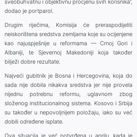
sveobuhvatnu i objektivnu procjenu svih korisnika“,
dodao je portparol.
Drugim riječima, Komisija će preraspodijeliti
neiskorištena sredstva zemljama koje su ocijenjene
kao najuspješnije u reformama — Crnoj Gori i
Albaniji, te Sjevernoj Makedoniji koja također
bilježi dobre rezultate.
Najveći gubitnik je Bosna i Hercegovina, koja do
sada nije dobila nikakva sredstva jer nije provela
nijednu potrebnu reformu, uglavnom zbog
složenog institucionalnog sistema. Kosovo i Srbija
su također u nepovoljnijem položaju, iako su već
dobili određene isplate.
Ova situacija je već potvrđena u aprilu, kada je