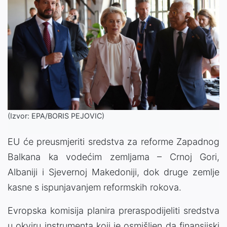
(Izvor: EPA/BORIS PEJOVIC)
EU će preusmjeriti sredstva za reforme Zapadnog
Balkana ka vodećim zemljama – Crnoj Gori,
Albaniji i Sjevernoj Makedoniji, dok druge zemlje
kasne s ispunjavanjem reformskih rokova.
Evropska komisija planira preraspodijeliti sredstva
u okviru instrumenta koji je osmišljen da finansijski