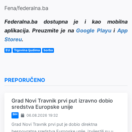
Fena/federalna.ba
Federalna.ba dostupna je i kao mobilna
aplikacija. Preuzmite je na
Google Playu
i
App
Storeu
.
EU
Trgovina ljudima
borba
PREPORUČENO
Grad Novi Travnik prvi put izravno dobio
sredstva Europske unije
BiH
06.08.2026 19:32
Grad Novi Travnik prvi put je dobio direktna
bespovratna sredstva Europske unije, izvijestili su u