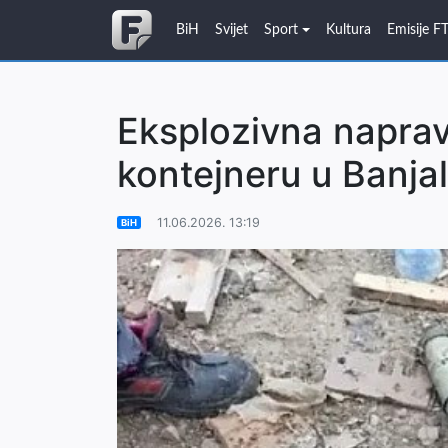
BiH
Svijet
Sport
Kultura
Emisije F
Eksplozivna naprav
kontejneru u Banjal
11.06.2026. 13:19
BiH