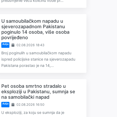
preusmjerile veću količinu vode pr...
U samoubilačkom napadu u
sjeverozapadnom Pakistanu
poginulo 14 osoba, više osoba
povrijeđeno
Azija
02.08.2026 18:43
Broj poginulih u samoubilačkom napadu
ispred policijske stanice na sjeverozapadu
Pakistana porastao je na 14,...
Pet osoba smrtno stradalo u
eksploziji u Pakistanu, sumnja se
na samobilački napad
Azija
02.08.2026 16:50
U eksploziji, za koju se sumnja da je