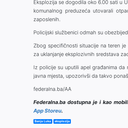
Eksplozija se dogodila oko 6.00 sati u Ul
komunalnog preduzeća utovarali otpad 
zaposlenih.
Policijski službenici odmah su obezbijedi
Zbog specifičnosti situacije na teren je
za uklanjanje eksplozivnih sredstava zaos
Iz policije su uputili apel građanima d
javna mjesta, upozorivši da takvo ponaš
federalna.ba/AA
Federalna.ba dostupna je i kao mobil
App Storeu
.
Banja Luka
eksplozija