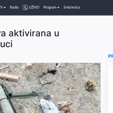
TV
Radio
UŽIVO
Program
Srebrenica
a aktivirana u
uci
P