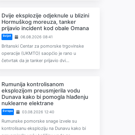
Dvije eksplozije odjeknule u blizini
Hormuškog moreuza, tanker
prijavio incident kod obale Omana
Svijet
06.08.2026 08:41
Britanski Centar za pomorske trgovinske
operacije (UKMTO) saopćio je rano u
četvrtak da je tanker prijavio dvi...
Rumunija kontrolisanom
eksplozijom preusmjerila vodu
Dunava kako bi pomogla hlađenju
nuklearne elektrane
Evropa
03.08.2026 12:40
Rumunske pomorske snage izvele su
kontrolisanu eksploziju na Dunavu kako bi