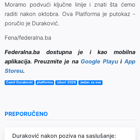
Moramo podvući ključne linije i znati šta ćemo
raditi nakon oktobra. Ova Platforma je putokaz -
poručio je Duraković.
Fena/federalna.ba
Federalna.ba dostupna je i kao mobilna
aplikacija. Preuzmite je na
Google Playu
i
App
Storeu
.
Ćamil Duraković
platforma
izbori 2026
Jedan za sve
PREPORUČENO
Duraković nakon poziva na saslušanje: