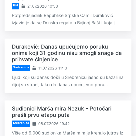
BiH
21.07.2026 10:53
Potpredsjednik Republike Srpske Ćamil Duraković
izjavio je da se Drinska regata u Bajinoj Bašti, koja j...
Duraković: Danas upućujemo poruku
onima koji 31 godinu nisu smogli snage da
prihvate činjenice
Srebrenica
11.07.2026 11:10
Ljudi koji su danas došli u Srebrenicu jasno su kazali na
čijoj su strani, tako da danas upućujemo poru...
Sudionici Marša mira Nezuk - Potočari
prešli prvu etapu puta
Srebrenica
08.07.2026 19:42
Više od 6.000 sudionika Marša mira je krenulo jutros iz