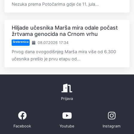
Nezuka prema Potočarima gdje će 11. jula...
Hiljade učesnika Marša mira odale počast
žrtvama genocida na Crnom vrhu
Srebrenica
08.07.2026 17:34
Prvog dana ovogodišnjeg Marša mira više od 6.300
učesnika prešlo je prvu etapu od...
Prijava
Facebook
Youtube
Instagram