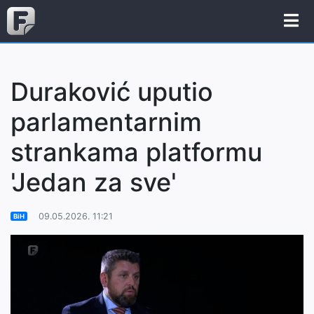
Duraković uputio
parlamentarnim
strankama platformu
'Jedan za sve'
09.05.2026. 11:21
BiH