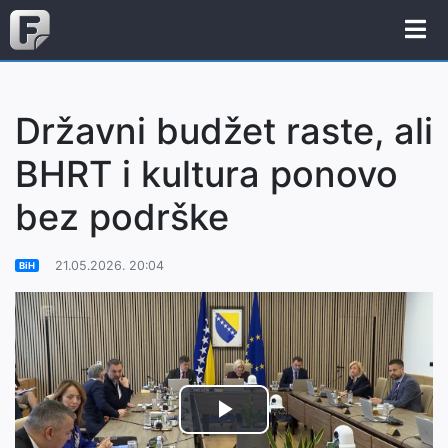
Državni budžet raste, ali
BHRT i kultura ponovo
bez podrške
21.05.2026. 20:04
BiH
Play