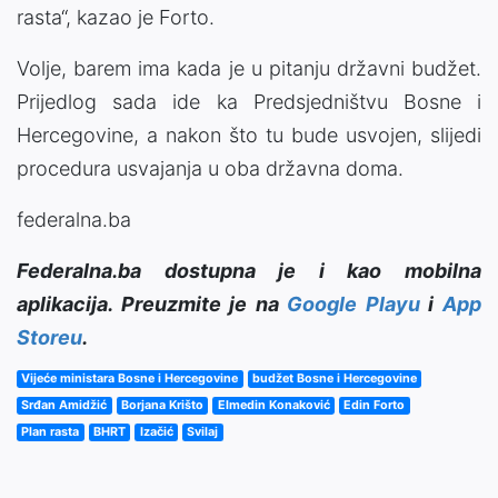
rasta“, kazao je Forto.
Volje, barem ima kada je u pitanju državni budžet.
Prijedlog sada ide ka Predsjedništvu Bosne i
Hercegovine, a nakon što tu bude usvojen, slijedi
procedura usvajanja u oba državna doma.
federalna.ba
Federalna.ba dostupna je i kao mobilna
aplikacija. Preuzmite je na
Google Playu
i
App
Storeu
.
Vijeće ministara Bosne i Hercegovine
budžet Bosne i Hercegovine
Srđan Amidžić
Borjana Krišto
Elmedin Konaković
Edin Forto
Plan rasta
BHRT
Izačić
Svilaj