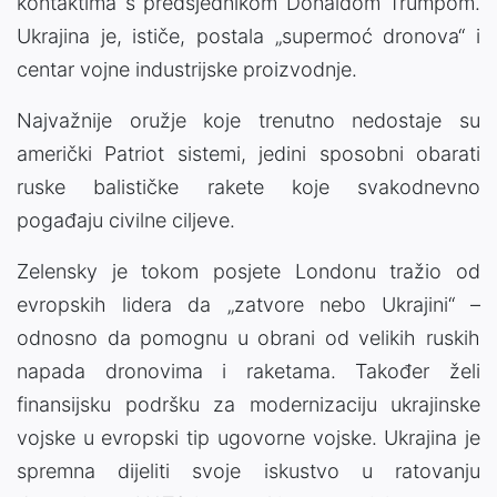
kontaktima s predsjednikom Donaldom Trumpom.
Ukrajina je, ističe, postala „supermoć dronova“ i
centar vojne industrijske proizvodnje.
Najvažnije oružje koje trenutno nedostaje su
američki Patriot sistemi, jedini sposobni obarati
ruske balističke rakete koje svakodnevno
pogađaju civilne ciljeve.
Zelensky je tokom posjete Londonu tražio od
evropskih lidera da „zatvore nebo Ukrajini“ –
odnosno da pomognu u obrani od velikih ruskih
napada dronovima i raketama. Također želi
finansijsku podršku za modernizaciju ukrajinske
vojske u evropski tip ugovorne vojske. Ukrajina je
spremna dijeliti svoje iskustvo u ratovanju