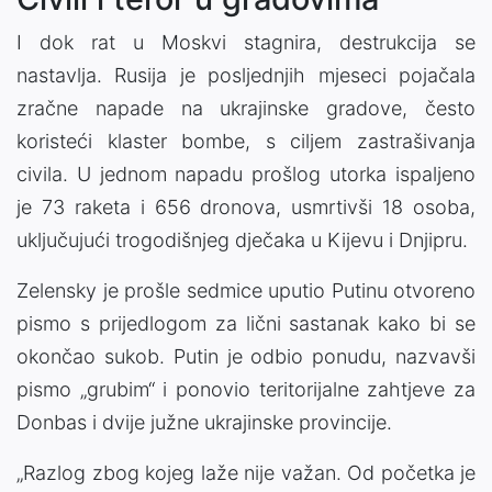
I dok rat u Moskvi stagnira, destrukcija se
nastavlja. Rusija je posljednjih mjeseci pojačala
zračne napade na ukrajinske gradove, često
koristeći klaster bombe, s ciljem zastrašivanja
civila. U jednom napadu prošlog utorka ispaljeno
je 73 raketa i 656 dronova, usmrtivši 18 osoba,
uključujući trogodišnjeg dječaka u Kijevu i Dnjipru.
Zelensky je prošle sedmice uputio Putinu otvoreno
pismo s prijedlogom za lični sastanak kako bi se
okončao sukob. Putin je odbio ponudu, nazvavši
pismo „grubim“ i ponovio teritorijalne zahtjeve za
Donbas i dvije južne ukrajinske provincije.
„Razlog zbog kojeg laže nije važan. Od početka je