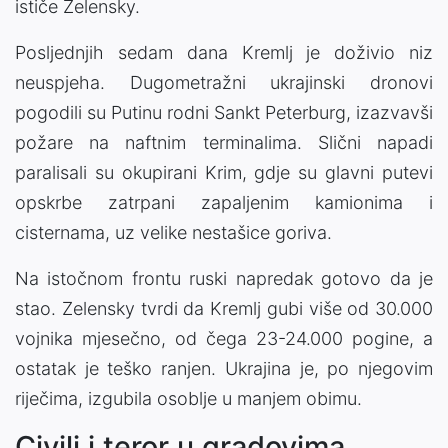
ističe Zelensky.
Posljednjih sedam dana Kremlj je doživio niz
neuspjeha. Dugometražni ukrajinski dronovi
pogodili su Putinu rodni Sankt Peterburg, izazvavši
požare na naftnim terminalima. Slični napadi
paralisali su okupirani Krim, gdje su glavni putevi
opskrbe zatrpani zapaljenim kamionima i
cisternama, uz velike nestašice goriva.
Na istočnom frontu ruski napredak gotovo da je
stao. Zelensky tvrdi da Kremlj gubi više od 30.000
vojnika mjesečno, od čega 23-24.000 pogine, a
ostatak je teško ranjen. Ukrajina je, po njegovim
riječima, izgubila osoblje u manjem obimu.
Civili i teror u gradovima