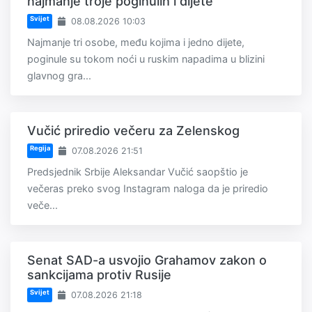
najmanje troje poginulih i dijete
Svijet
08.08.2026 10:03
Najmanje tri osobe, među kojima i jedno dijete,
poginule su tokom noći u ruskim napadima u blizini
glavnog gra...
Vučić priredio večeru za Zelenskog
Regija
07.08.2026 21:51
Predsjednik Srbije Aleksandar Vučić saopštio je
večeras preko svog Instagram naloga da je priredio
veče...
Senat SAD-a usvojio Grahamov zakon o
sankcijama protiv Rusije
Svijet
07.08.2026 21:18