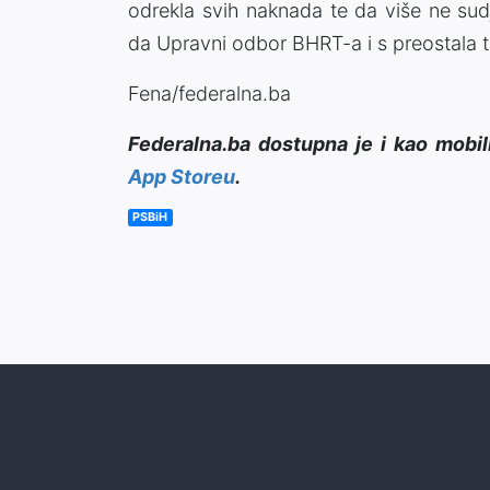
odrekla svih naknada te da više ne sudj
da Upravni odbor BHRT-a i s preostala t
Fena/federalna.ba
Federalna.ba dostupna je i kao mobil
App Storeu
.
PSBiH