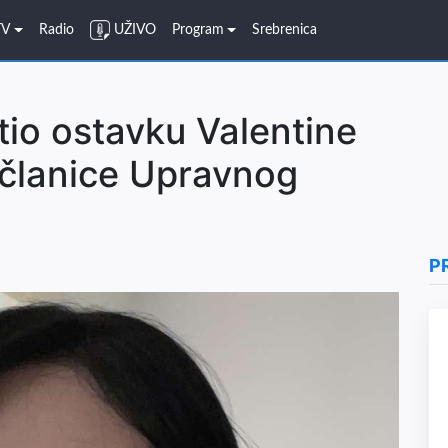
TV
Radio
UŽIVO
Program
Srebrenica
io ostavku Valentine
 članice Upravnog
P