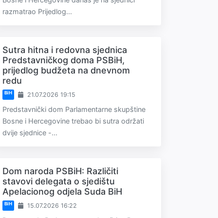
razmatrao Prijedlog...
Sutra hitna i redovna sjednica
Predstavničkog doma PSBiH,
prijedlog budžeta na dnevnom
redu
BiH
21.07.2026 19:15
Predstavnički dom Parlamentarne skupštine
Bosne i Hercegovine trebao bi sutra održati
dvije sjednice -...
Dom naroda PSBiH: Različiti
stavovi delegata o sjedištu
Apelacionog odjela Suda BiH
BiH
15.07.2026 16:22