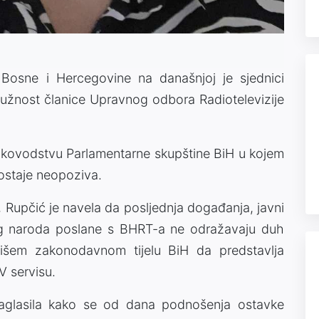
Bosne i Hercegovine na današnjoj je sjednici
dužnost članice Upravnog odbora Radiotelevizije
 rukovodstvu Parlamentarne skupštine BiH u kojem
 ostaje neopoziva.
, Rupčić je navela da posljednja događanja, javni
kog naroda poslane s BHRT-a ne odražavaju duh
išem zakonodavnom tijelu BiH da predstavlja
V servisu.
aglasila kako se od dana podnošenja ostavke