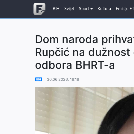
BiH
Svijet
Sport
Kultura
Emisije F
Dom naroda prihvat
Rupčić na dužnost
odbora BHRT-a
30.06.2026. 16:19
BiH