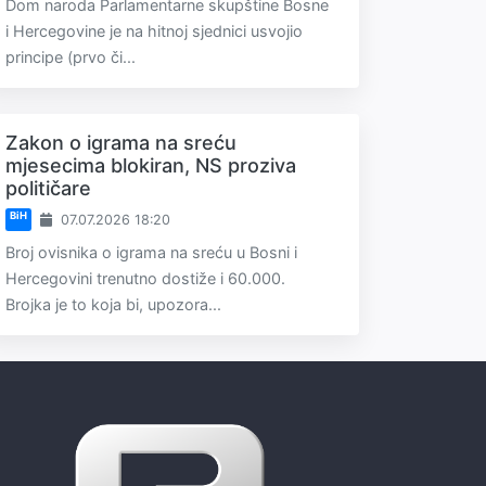
Dom naroda Parlamentarne skupštine Bosne
i Hercegovine je na hitnoj sjednici usvojio
principe (prvo či...
Zakon o igrama na sreću
mjesecima blokiran, NS proziva
političare
BiH
07.07.2026 18:20
Broj ovisnika o igrama na sreću u Bosni i
Hercegovini trenutno dostiže i 60.000.
Brojka je to koja bi, upozora...