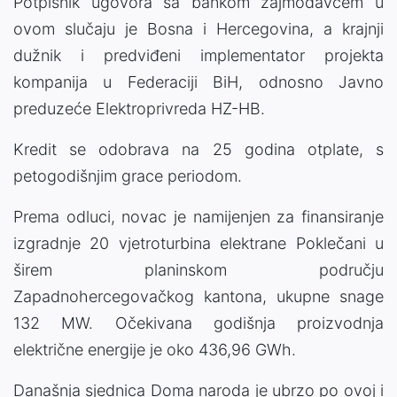
Potpisnik ugovora sa bankom zajmodavcem u
ovom slučaju je Bosna i Hercegovina, a krajnji
dužnik i predviđeni implementator projekta
kompanija u Federaciji BiH, odnosno Javno
preduzeće Elektroprivreda HZ-HB.
Kredit se odobrava na 25 godina otplate, s
petogodišnjim grace periodom.
Prema odluci, novac je namijenjen za finansiranje
izgradnje 20 vjetroturbina elektrane Poklečani u
širem planinskom području
Zapadnohercegovačkog kantona, ukupne snage
132 MW. Očekivana godišnja proizvodnja
električne energije je oko 436,96 GWh.
Današnja sjednica Doma naroda je ubrzo po ovoj i