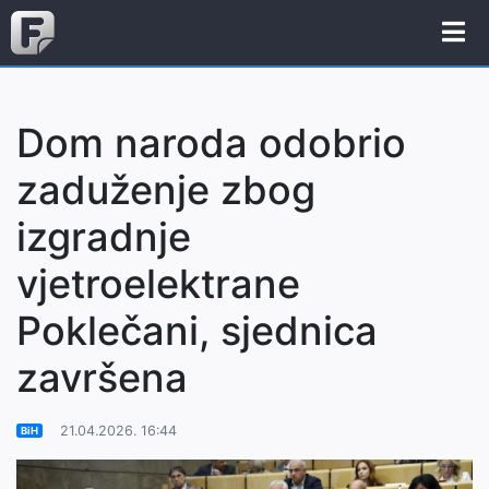
Dom naroda odobrio
zaduženje zbog
izgradnje
vjetroelektrane
Poklečani, sjednica
završena
21.04.2026. 16:44
BiH