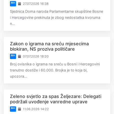
BiH
27.07.2026 16:38
Sjednica Doma naroda Parlamentarne skupštine Bosne
i Hercegovine prekinuta je zbog nedostatka kvoruma
n...
Zakon o igrama na sreću mjesecima
blokiran, NS proziva političare
BiH
07.07.2026 18:20
Broj ovisnika o igrama na sreću u Bosni i Hercegovini
trenutno dostiže i 60.000. Brojka je to koja bi,
upozora...
Zeleno svjetlo za spas Željezare: Delegati
podržali uvođenje vanredne uprave
BiH
11.06.2026 14:22