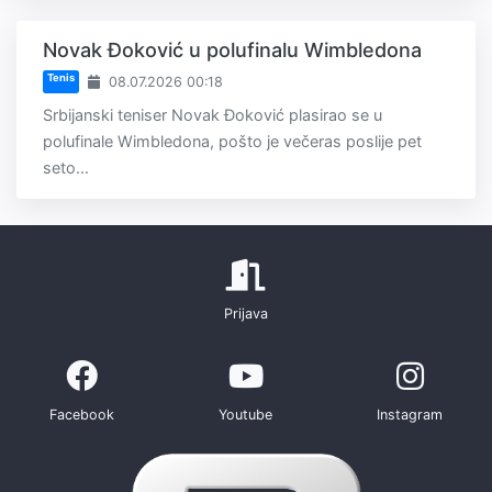
Novak Đoković u polufinalu Wimbledona
Tenis
08.07.2026 00:18
Srbijanski teniser Novak Đoković plasirao se u
polufinale Wimbledona, pošto je večeras poslije pet
seto...
Prijava
Facebook
Youtube
Instagram