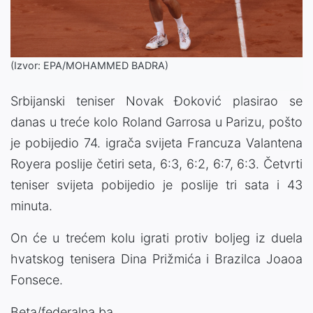
(Izvor: EPA/MOHAMMED BADRA)
Srbijanski teniser Novak Đoković plasirao se
danas u treće kolo Roland Garrosa u Parizu, pošto
je pobijedio 74. igrača svijeta Francuza Valantena
Royera poslije četiri seta, 6:3, 6:2, 6:7, 6:3. Četvrti
teniser svijeta pobijedio je poslije tri sata i 43
minuta.
On će u trećem kolu igrati protiv boljeg iz duela
hvatskog tenisera Dina Prižmića i Brazilca Joaoa
Fonsece.
Beta/federalna.ba