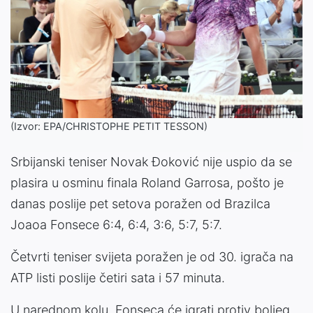
(Izvor: EPA/CHRISTOPHE PETIT TESSON)
Srbijanski teniser Novak Đoković nije uspio da se
plasira u osminu finala Roland Garrosa, pošto je
danas poslije pet setova poražen od Brazilca
Joaoa Fonsece 6:4, 6:4, 3:6, 5:7, 5:7.
Četvrti teniser svijeta poražen je od 30. igrača na
ATP listi poslije četiri sata i 57 minuta.
U narednom kolu, Fonseca će igrati protiv boljeg