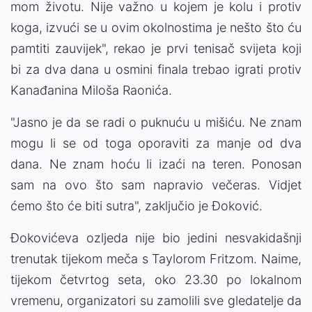
mom životu. Nije važno u kojem je kolu i protiv
koga, izvući se u ovim okolnostima je nešto što ću
pamtiti zauvijek", rekao je prvi tenisač svijeta koji
bi za dva dana u osmini finala trebao igrati protiv
Kanađanina Miloša Raonića.
"Jasno je da se radi o puknuću u mišiću. Ne znam
mogu li se od toga oporaviti za manje od dva
dana. Ne znam hoću li izaći na teren. Ponosan
sam na ovo što sam napravio večeras. Vidjet
ćemo što će biti sutra", zaključio je Đoković.
Đokovićeva ozljeda nije bio jedini nesvakidašnji
trenutak tijekom meča s Taylorom Fritzom. Naime,
tijekom četvrtog seta, oko 23.30 po lokalnom
vremenu, organizatori su zamolili sve gledatelje da