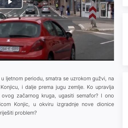
Video
Play
Player
is
loading.
Video
 u ljetnom periodu, smatra se uzrokom gužvi, na
onjicu, i dalje prema jugu zemlje. Ko upravlja
iz ovog začarnog kruga, ugasiti semafor? I ono
icom Konjic, u okviru izgradnje nove dionice
iješiti problem?