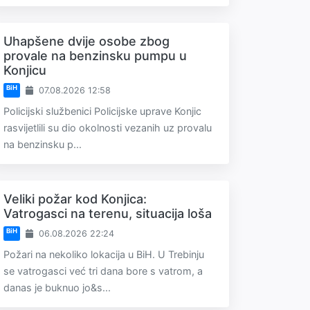
Uhapšene dvije osobe zbog
provale na benzinsku pumpu u
Konjicu
BiH
07.08.2026 12:58
Policijski službenici Policijske uprave Konjic
rasvijetlili su dio okolnosti vezanih uz provalu
na benzinsku p...
Veliki požar kod Konjica:
Vatrogasci na terenu, situacija loša
BiH
06.08.2026 22:24
Požari na nekoliko lokacija u BiH. U Trebinju
se vatrogasci već tri dana bore s vatrom, a
danas je buknuo jo&s...