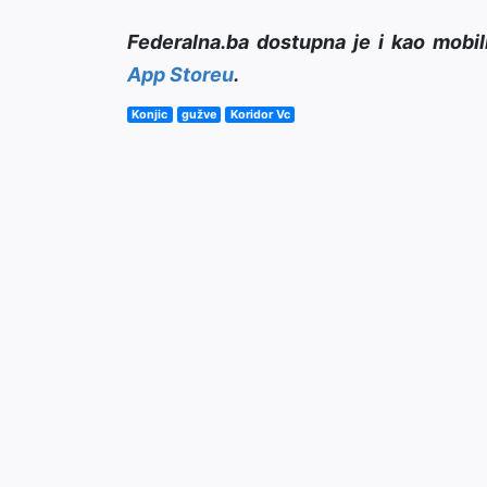
Federalna.ba dostupna je i kao mobil
App Storeu
.
Konjic
gužve
Koridor Vc