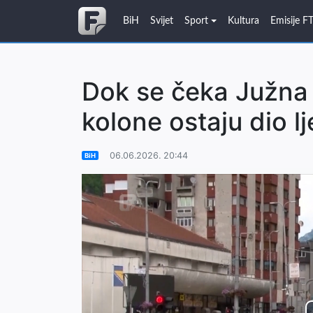
BiH
Svijet
Sport
Kultura
Emisije F
Dok se čeka Južna 
kolone ostaju dio 
06.06.2026. 20:44
BiH