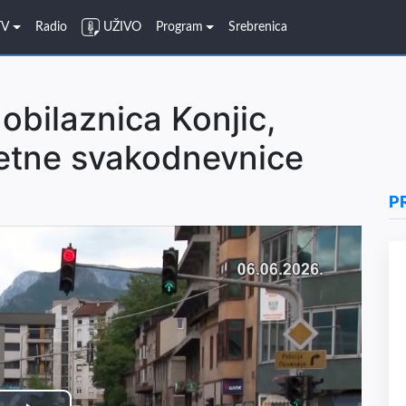
TV
Radio
UŽIVO
Program
Srebrenica
obilaznica Konjic,
ljetne svakodnevnice
P