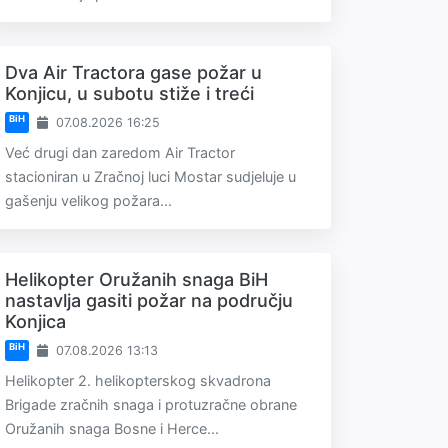
Dva Air Tractora gase požar u
Konjicu, u subotu stiže i treći
BiH
07.08.2026 16:25
Već drugi dan zaredom Air Tractor
stacioniran u Zračnoj luci Mostar sudjeluje u
gašenju velikog požara...
Helikopter Oružanih snaga BiH
nastavlja gasiti požar na području
Konjica
BiH
07.08.2026 13:13
Helikopter 2. helikopterskog skvadrona
Brigade zračnih snaga i protuzračne obrane
Oružanih snaga Bosne i Herce...