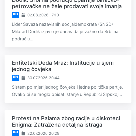
petrovačke ne žele prodavati svoja imanja
BiH
02.08.2026 17:10
Lider Saveza nezavisnih socijaldemokrata (SNSD)
Milorad Dodik izjavio je danas da je važno da Srbi na
području...
Entitetski Deda Mraz: Institucije u sjeni
jednog čovjeka
BiH
30.07.2026 20:44
Sistem po mjeri jednog čovjeka i jedne političke partije.
Ovako bi se moglo opisati stanje u Republici Srpskoj...
Protest na Palama zbog racije u diskoteci
Enigma: Zatražena detaljna istraga
BiH
22.07.2026 20:29