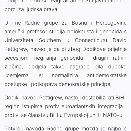
dodijeliti burno su reagirali američki i javni radnici i
borci za ljudska prava.
U ime Radne grupe za Bosnu i Hercegovinu
američki profesor studija holokausta i genocida s
Univerziteta Southern u Connecticutu David
Pettigrew, naveo je da bi zbog Dodikove prijetnje
secesijom, negiranja genocida i drugih ratnih
zločina, dodjela takve nagrade bila duboko
licemjerna jer normalizira antidemokratske
postupke i potkopava demokratske principe.
Dodik, navodi Pettigrew, nastoji destabilizirati BiH i
region istupima protiv euroatlantskih integracija i
protivi se članstvu BiH u Evropskoj uniji i NATO-u.
Potvrdu navoda Radne grupe možda je najbolje