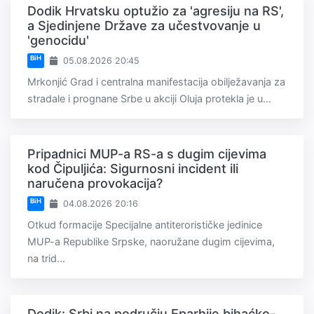
Dodik Hrvatsku optužio za 'agresiju na RS',
a Sjedinjene Države za učestvovanje u
'genocidu'
BiH
05.08.2026 20:45
Mrkonjić Grad i centralna manifestacija obilježavanja za
stradale i prognane Srbe u akciji Oluja protekla je u...
Pripadnici MUP-a RS-a s dugim cijevima
kod Čipuljića: Sigurnosni incident ili
naručena provokacija?
BiH
04.08.2026 20:16
Otkud formacije Specijalne antiterorističke jedinice
MUP-a Republike Srpske, naoružane dugim cijevima,
na trid...
Dodik: Srbi na području Eparhije bihaćko-