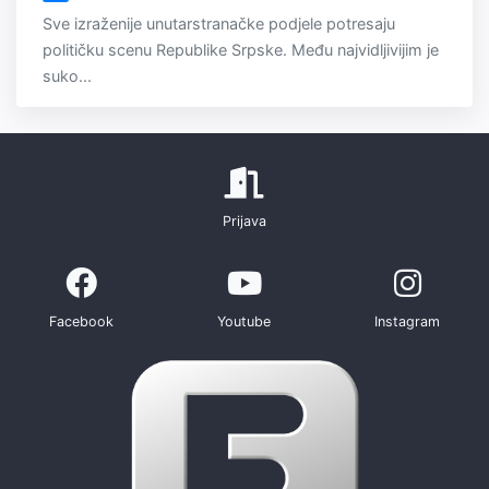
Sve izraženije unutarstranačke podjele potresaju
političku scenu Republike Srpske. Među najvidljivijim je
suko...
Prijava
Facebook
Youtube
Instagram