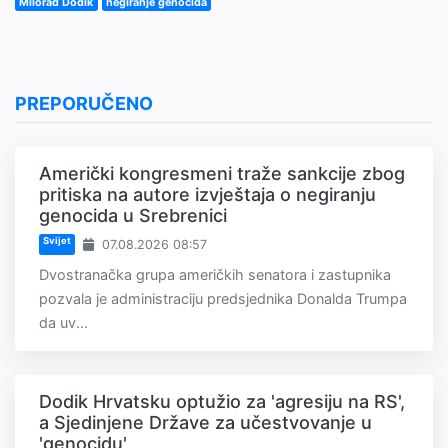
Milorad Dodik
negiranje genocida
PREPORUČENO
Američki kongresmeni traže sankcije zbog
pritiska na autore izvještaja o negiranju
genocida u Srebrenici
Svijet
07.08.2026 08:57
Dvostranačka grupa američkih senatora i zastupnika
pozvala je administraciju predsjednika Donalda Trumpa
da uv...
Dodik Hrvatsku optužio za 'agresiju na RS',
a Sjedinjene Države za učestvovanje u
'genocidu'