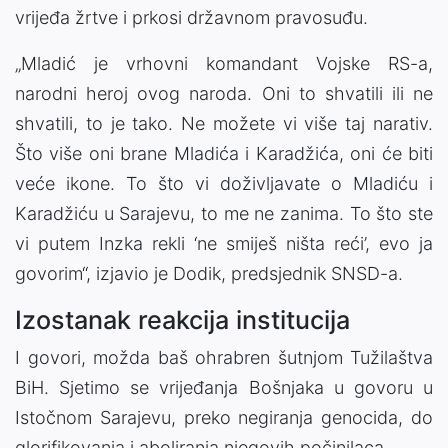
vrijeđa žrtve i prkosi državnom pravosuđu.
„Mladić je vrhovni komandant Vojske RS-a,
narodni heroj ovog naroda. Oni to shvatili ili ne
shvatili, to je tako. Ne možete vi više taj narativ.
Što više oni brane Mladića i Karadžića, oni će biti
veće ikone. To što vi doživljavate o Mladiću i
Karadžiću u Sarajevu, to me ne zanima. To što ste
vi putem Inzka rekli ‘ne smiješ ništa reći’, evo ja
govorim“, izjavio je Dodik, predsjednik SNSD-a.
Izostanak reakcija institucija
I govori, možda baš ohrabren šutnjom Tužilaštva
BiH. Sjetimo se vrijeđanja Bošnjaka u govoru u
Istočnom Sarajevu, preko negiranja genocida, do
glorifikovanja i aboliranja njegovih počinilaca.