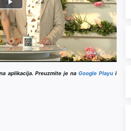
Play
Video
na aplikacija. Preuzmite je na
Google Playu
i