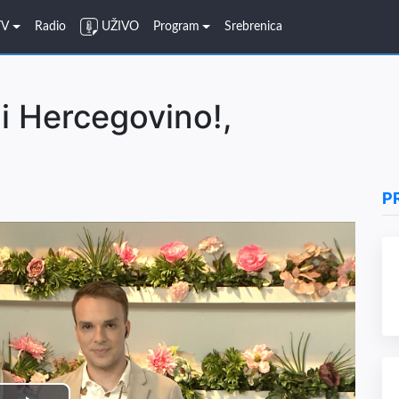
TV
Radio
UŽIVO
Program
Srebrenica
i Hercegovino!,
P