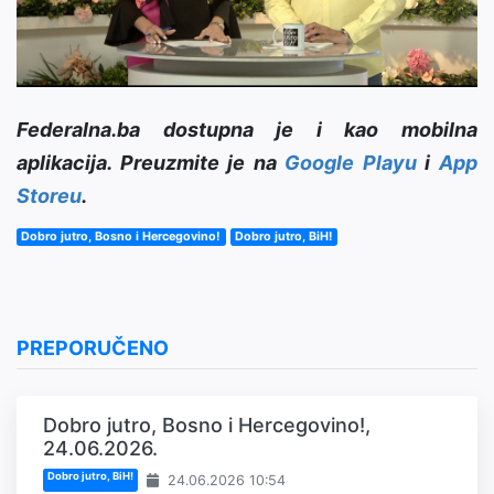
Video
Federalna.ba dostupna je i kao mobilna
aplikacija. Preuzmite je na
Google Playu
i
App
Storeu
.
Dobro jutro, Bosno i Hercegovino!
Dobro jutro, BiH!
PREPORUČENO
Dobro jutro, Bosno i Hercegovino!,
24.06.2026.
Dobro jutro, BiH!
24.06.2026 10:54