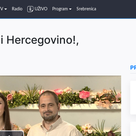
TV
Radio
UŽIVO
Program
Srebrenica
i Hercegovino!,
P