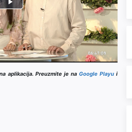
Play
Video
na aplikacija. Preuzmite je na
Google Playu
i