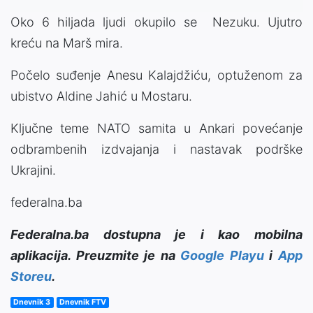
Oko 6 hiljada ljudi okupilo se Nezuku. Ujutro
kreću na Marš mira.
Počelo suđenje Anesu Kalajdžiću, optuženom za
ubistvo Aldine Jahić u Mostaru.
Ključne teme NATO samita u Ankari povećanje
odbrambenih izdvajanja i nastavak podrške
Ukrajini.
federalna.ba
Federalna.ba dostupna je i kao mobilna
aplikacija. Preuzmite je na
Google Playu
i
App
Storeu
.
Dnevnik 3
Dnevnik FTV