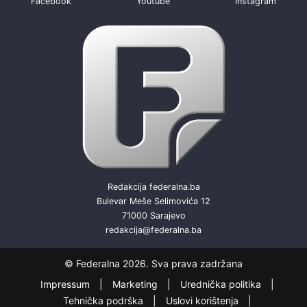
Facebook
Youtube
Instagram
Redakcija federalna.ba
Bulevar Meše Selimovića 12
71000 Sarajevo
redakcija@federalna.ba
© Federalna 2026. Sva prava zadržana
Impressum
Marketing
Urednička politika
Tehnička podrška
Uslovi korištenja