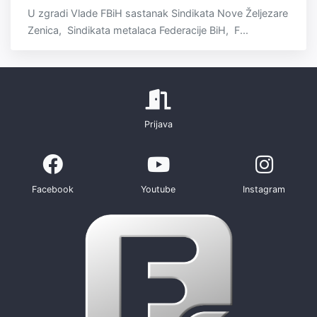
U zgradi Vlade FBiH sastanak Sindikata Nove Željezare
Zenica, Sindikata metalaca Federacije BiH, F...
Prijava
Facebook
Youtube
Instagram