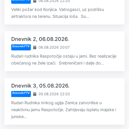
06.08.2026 22:20
Veliki požar kod Konjica. Vatrogasci, uz podršku
airtraktora na terenu. Situacija loša. Su...
Dnevnik 2, 06.08.2026.
Dnevnik FTV
06.08.2026 20:07
Rudari rudnika Raspotočje ostaju u jami. Bez realizacije
obećanog ne žele izaći. Srebreničani i dalje do...
Dnevnik 3, 05.08.2026.
Dnevnik FTV
05.08.2026 22:20
Rudari Rudnika mrkog uglja Zenica zatvorilise u
neaktivnu jamu Raspotočje. Zahtjevaju isplatu majske i
junske...