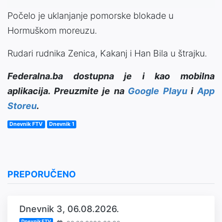
Počelo je uklanjanje pomorske blokade u
Hormuškom moreuzu.
Rudari rudnika Zenica, Kakanj i Han Bila u štrajku.
Federalna.ba dostupna je i kao mobilna
aplikacija. Preuzmite je na
Google Playu
i
App
Storeu
.
Dnevnik FTV
Dnevnik 1
PREPORUČENO
Dnevnik 3, 06.08.2026.
Dnevnik FTV