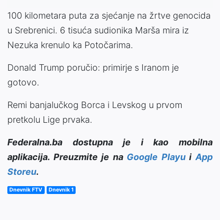
100 kilometara puta za sjećanje na žrtve genocida
u Srebrenici. 6 tisuća sudionika Marša mira iz
Nezuka krenulo ka Potočarima.
Donald Trump poručio: primirje s Iranom je
gotovo.
Remi banjalučkog Borca i Levskog u prvom
pretkolu Lige prvaka.
Federalna.ba dostupna je i kao mobilna
aplikacija. Preuzmite je na
Google Playu
i
App
Storeu
.
Dnevnik FTV
Dnevnik 1