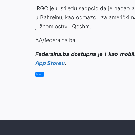
IRGC je u srijedu saopćio da je napao a
u Bahreinu, kao odmazdu za američki na
južnom ostrvu Qeshm.
AA/federalna.ba
Federalna.ba dostupna je i kao mobil
App Storeu
.
Iran