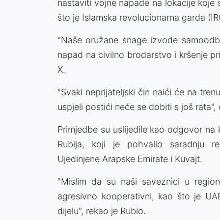
nastaviti vojne napade na lokacije koj
što je Islamska revolucionarna garda (IRG
"Naše oružane snage izvode samoodbr
napad na civilno brodarstvo i kršenje pr
X.
"Svaki neprijateljski čin naići će na tren
uspjeli postići neće se dobiti s još rata",
Primjedbe su uslijedile kao odgovor n
Rubija, koji je pohvalio saradnju re
Ujedinjene Arapske Emirate i Kuvajt.
"Mislim da su naši saveznici u regionu
agresivno kooperativni, kao što je UAE
dijelu", rekao je Rubio.