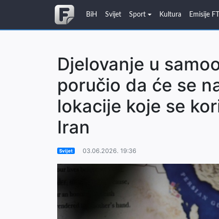
BiH
Svijet
Sport
Kultura
Emisije F
Djelovanje u samoo
poručio da će se na
lokacije koje se ko
Iran
03.06.2026. 19:36
Svijet