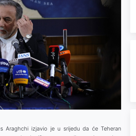
as Araghchi izjavio je u srijedu da će Teheran