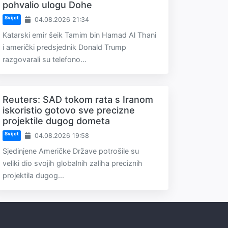
pohvalio ulogu Dohe
Svijet
04.08.2026 21:34
Katarski emir šeik Tamim bin Hamad Al Thani
i američki predsjednik Donald Trump
razgovarali su telefono...
Reuters: SAD tokom rata s Iranom
iskoristio gotovo sve precizne
projektile dugog dometa
Svijet
04.08.2026 19:58
Sjedinjene Američke Države potrošile su
veliki dio svojih globalnih zaliha preciznih
projektila dugog...