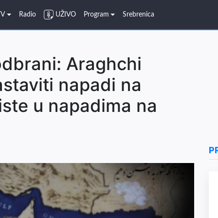
TV
Radio
UŽIVO
Program
Srebrenica
dbrani: Araghchi
staviti napadi na
riste u napadima na
P