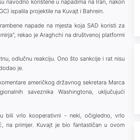
e su navodno korištene u napadima na Iran, nakon
C) ispalila projektile na Kuvajt i Bahrein.
ambene napade na mjesta koja SAD koristi za
imirja", rekao je Araghchi na društvenoj platformi
utnu, odlučnu reakciju. Ono što sankcije i rat nisu
 dodao je.
a komentare američkog državnog sekretara Marca
gionalnih saveznika Washingtona, uključujući
 bili vrlo kooperativni - neki, očigledno, vrlo
, na primjer. Kuvajt je bio fantastičan u ovom