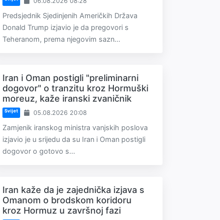
06.08.2026 08:28
Predsjednik Sjedinjenih Američkih Država
Donald Trump izjavio je da pregovori s
Teheranom, prema njegovim sazn...
Iran i Oman postigli "preliminarni
dogovor" o tranzitu kroz Hormuški
moreuz, kaže iranski zvaničnik
Svijet
05.08.2026 20:08
Zamjenik iranskog ministra vanjskih poslova
izjavio je u srijedu da su Iran i Oman postigli
dogovor o gotovo s...
Iran kaže da je zajednička izjava s
Omanom o brodskom koridoru
kroz Hormuz u završnoj fazi