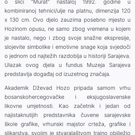
o slici "Murat" nastaloj 1992. godine u
kombiniranoj tehnici/ulje na platnu, dimenzija 120
x 130 cm. Ovo djelo zauzima posebno mjesto u
Hozinom opusu, ne samo zbog vremena u kojem
je nastalo, nego i zbog svoje snažne ekspresije,
slojevite simbolike i emotivne snage koja svjedoči
o jednom od najtežih razdoblja u historiji Sarajeva.
Ulazak ovog djela u fundus Muzeja Sarajeva
predstavlja događaj od izuzetnog značaja.
Akademik Dževad Hozo pripada samom vrhu
bosanskohercegovačke i eksjugoslavenske
likovne umjetnosti. Kao začetnik i jedan od
najistaknutijih predstavnika čuvene sarajevske
škole grafike, vrhunski majstor crteža, grafike i
slikarstva, svojim je stvaralaštvom trajno obilježio