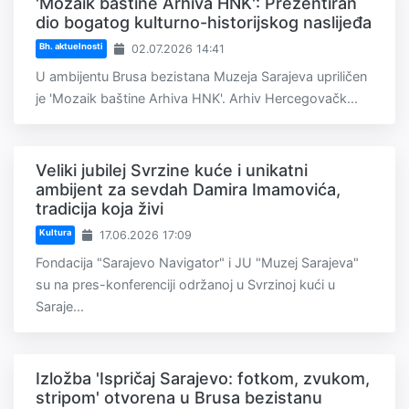
'Mozaik baštine Arhiva HNK': Prezentiran
dio bogatog kulturno-historijskog naslijeđa
Bh. aktuelnosti
02.07.2026 14:41
U ambijentu Brusa bezistana Muzeja Sarajeva upriličen
je 'Mozaik baštine Arhiva HNK'. Arhiv Hercegovačk...
Veliki jubilej Svrzine kuće i unikatni
ambijent za sevdah Damira Imamovića,
tradicija koja živi
Kultura
17.06.2026 17:09
Fondacija "Sarajevo Navigator" i JU "Muzej Sarajeva"
su na pres-konferenciji održanoj u Svrzinoj kući u
Saraje...
Izložba 'Ispričaj Sarajevo: fotkom, zvukom,
stripom' otvorena u Brusa bezistanu