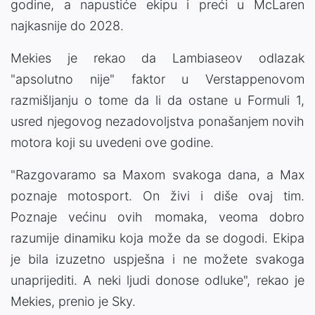
godine, a napustiće ekipu i preći u McLaren
najkasnije do 2028.
Mekies je rekao da Lambiaseov odlazak
"apsolutno nije" faktor u Verstappenovom
razmišljanju o tome da li da ostane u Formuli 1,
usred njegovog nezadovoljstva ponašanjem novih
motora koji su uvedeni ove godine.
"Razgovaramo sa Maxom svakoga dana, a Max
poznaje motosport. On živi i diše ovaj tim.
Poznaje većinu ovih momaka, veoma dobro
razumije dinamiku koja može da se dogodi. Ekipa
je bila izuzetno uspješna i ne možete svakoga
unaprijediti. A neki ljudi donose odluke", rekao je
Mekies, prenio je Sky.