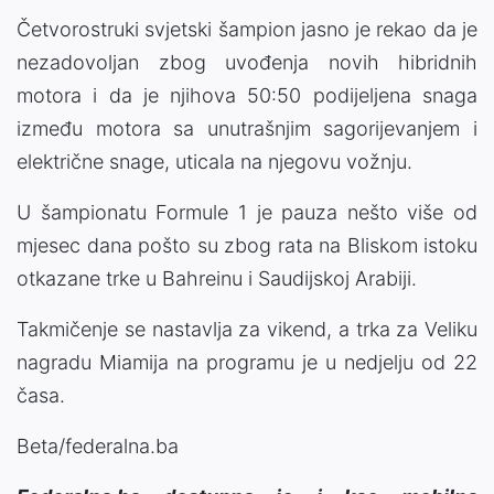
Četvorostruki svjetski šampion jasno je rekao da je
nezadovoljan zbog uvođenja novih hibridnih
motora i da je njihova 50:50 podijeljena snaga
između motora sa unutrašnjim sagorijevanjem i
električne snage, uticala na njegovu vožnju.
U šampionatu Formule 1 je pauza nešto više od
mjesec dana pošto su zbog rata na Bliskom istoku
otkazane trke u Bahreinu i Saudijskoj Arabiji.
Takmičenje se nastavlja za vikend, a trka za Veliku
nagradu Miamija na programu je u nedjelju od 22
časa.
Beta/federalna.ba