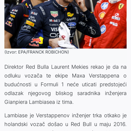
(Izvor: EPA/FRANCK ROBICHON)
Direktor Red Bulla Laurent Mekies rekao je da na
odluku vozača te ekipe Maxa Verstappena o
budućnosti u Formuli 1 neće uticati predstojeći
odlazak njegovog bliskog saradnika inženjera
Gianpiera Lambiasea iz tima.
Lambiase je Verstappenov inženjer trka otkako je
holandski vozač došao u Red Bull u maju 2016.