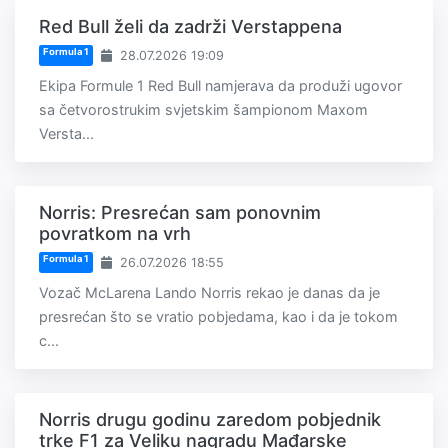
Red Bull želi da zadrži Verstappena
Formula 1
28.07.2026 19:09
Ekipa Formule 1 Red Bull namjerava da produži ugovor
sa četvorostrukim svjetskim šampionom Maxom
Versta...
Norris: Presrećan sam ponovnim
povratkom na vrh
Formula 1
26.07.2026 18:55
Vozač McLarena Lando Norris rekao je danas da je
presrećan što se vratio pobjedama, kao i da je tokom
c...
Norris drugu godinu zaredom pobjednik
trke F1 za Veliku nagradu Mađarske