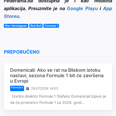
Federalna.ba dostupna je i kao mobilna
aplikacija. Preuzmite je na
Google Playu
i
App
Storeu
.
Max Verstappen
Red Bull
Formula 1
PREPORUČENO
Domenicali: Ako se rat na Bliskom istoku
nastavi, sezona Formule 1 bit će završena
u Evropi
Formula 1
29.07.2026 14:53
Izvršni direktor Formule 1 Stefano Domenicali izjavio je
da će prvenstvo Formule 1 za 2026. godi...