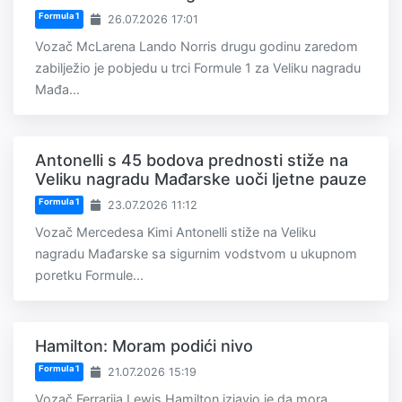
Formula 1
26.07.2026 17:01
Vozač McLarena Lando Norris drugu godinu zaredom
zabilježio je pobjedu u trci Formule 1 za Veliku nagradu
Mađa...
Antonelli s 45 bodova prednosti stiže na
Veliku nagradu Mađarske uoči ljetne pauze
Formula 1
23.07.2026 11:12
Vozač Mercedesa Kimi Antonelli stiže na Veliku
nagradu Mađarske sa sigurnim vodstvom u ukupnom
poretku Formule...
Hamilton: Moram podići nivo
Formula 1
21.07.2026 15:19
Vozač Ferrarija Lewis Hamilton izjavio je da mora