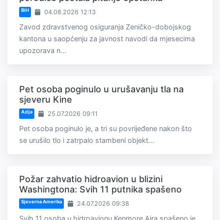
BiH
04.08.2026 12:13
Zavod zdravstvenog osiguranja Zeničko-dobojskog
kantona u saopćenju za javnost navodi da mjesecima
upozorava n...
Pet osoba poginulo u urušavanju tla na
sjeveru Kine
Azija
25.07.2026 09:11
Pet osoba poginulo je, a tri su povrijeđene nakon što
se urušilo tlo i zatrpalo stambeni objekt...
Požar zahvatio hidroavion u blizini
Washingtona: Svih 11 putnika spašeno
Sjeverna Amerika
24.07.2026 09:38
Svih 11 osoba u hidroavionu Kenmore Aira spašeno je