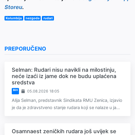
Storeu
.
Kolumbija
nezgoda
rudari
PREPORUČENO
Selman: Rudari nisu navikli na milostinju,
neće izaći iz jame dok ne budu uplaćena
sredstva
BiH
05.08.2026 18:05
Alija Selman, predstavnik Sindikata RMU Zenica, izjavio
je da je zdravstveno stanje rudara koji se nalaze u ja...
Osamnaest zeničkih rudara još uvijek se