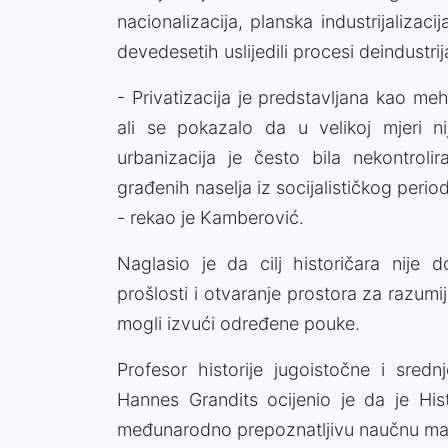
nacionalizacija, planska industrijalizac
devedesetih uslijedili procesi deindustrijal
- Privatizacija je predstavljana kao meh
ali se pokazalo da u velikoj mjeri ni
urbanizacija je često bila nekontroli
građenih naselja iz socijalističkog per
- rekao je Kamberović.
Naglasio je da cilj historičara nije d
prošlosti i otvaranje prostora za razumij
mogli izvući određene pouke.
Profesor historije jugoistočne i sred
Hannes Grandits ocijenio je da je His
međunarodno prepoznatljivu naučnu man