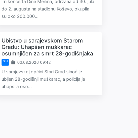
Tri koncerta Dine Merlina, održana od 30. jula
do 2. augusta na stadionu Koševo, okupila
su oko 200.000...
Ubistvo u sarajevskom Starom
Gradu: Uhapšen muškarac
osumnjičen za smrt 28-godišnjaka
BiH
03.08.2026 09:42
U sarajevskoj općini Stari Grad sinoć je
ubijen 28-godišnji muškarac, a policija je
uhapsila oso...