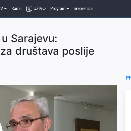
TV
Radio
UŽIVO
Program
Srebrenica
 u Sarajevu:
za društava poslije
P