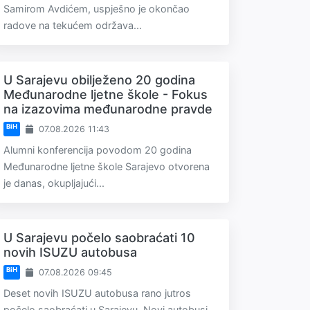
Samirom Avdićem, uspješno je okončao
radove na tekućem održava...
U Sarajevu obilježeno 20 godina
Međunarodne ljetne škole - Fokus
na izazovima međunarodne pravde
BiH
07.08.2026 11:43
Alumni konferencija povodom 20 godina
Međunarodne ljetne škole Sarajevo otvorena
je danas, okupljajući...
U Sarajevu počelo saobraćati 10
novih ISUZU autobusa
BiH
07.08.2026 09:45
Deset novih ISUZU autobusa rano jutros
počelo saobraćati u Sarajevu. Novi autobusi