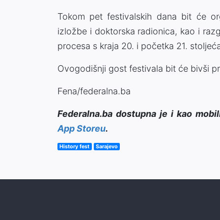
Tokom pet festivalskih dana bit će org
izložbe i doktorska radionica, kao i raz
procesa s kraja 20. i početka 21. stoljeć
Ovogodišnji gost festivala bit će bivši 
Fena/federalna.ba
Federalna.ba dostupna je i kao mobil
App Storeu
.
History fest
Sarajevo