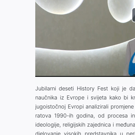
Jubilarni deseti History Fest koji je 
naučnika iz Evrope i svijeta kako bi k
jugoistočnoj Evropi analizirali promjene
ratova 1990-ih godina, od procesa indu
ideologije, religijskih zajednica i međun
djelovanje visokih predstavnika u pe