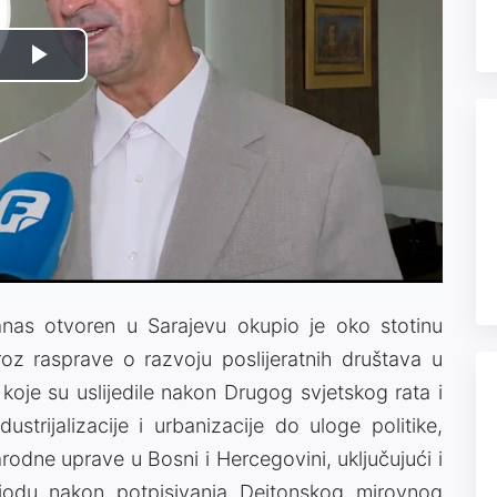
Play
Video
danas otvoren u Sarajevu okupio je oko stotinu
roz rasprave o razvoju poslijeratnih društava u
 koje su uslijedile nakon Drugog svjetskog rata i
strijalizacije i urbanizacije do uloge politike,
arodne uprave u Bosni i Hercegovini, uključujući i
riodu nakon potpisivanja Dejtonskog mirovnog