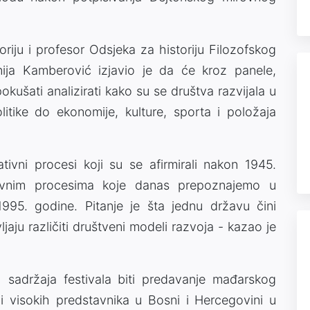
riju i profesor Odsjeka za historiju Filozofskog
nija Kamberović izjavio je da će kroz panele,
okušati analizirati kako su se društva razvijala u
olitike do ekonomije, kulture, sporta i položaja
ativni procesi koji su se afirmirali nakon 1945.
ativnim procesima koje danas prepoznajemo u
995. godine. Pitanje je šta jednu državu čini
jaju različiti društveni modeli razvoja - kazao je
h sadržaja festivala biti predavanje mađarskog
i visokih predstavnika u Bosni i Hercegovini u