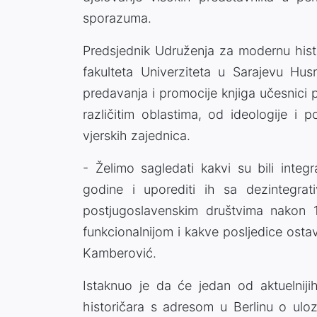
sporazuma.
Predsjednik Udruženja za modernu histo
fakulteta Univerziteta u Sarajevu Hus
predavanja i promocije knjiga učesnici p
različitim oblastima, od ideologije i p
vjerskih zajednica.
- Želimo sagledati kakvi su bili integr
godine i uporediti ih sa dezintegr
postjugoslavenskim društvima nakon 1
funkcionalnijom i kakve posljedice ostavl
Kamberović.
Istaknuo je da će jedan od aktuelniji
historičara s adresom u Berlinu o uloz