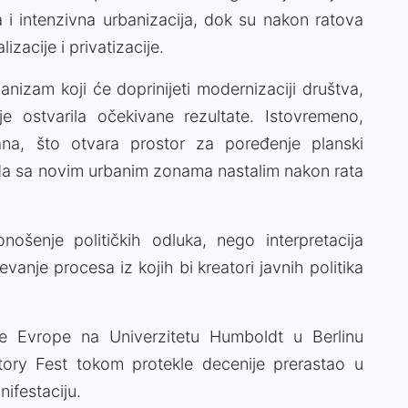
ija i intenzivna urbanizacija, dok su nakon ratova
izacije i privatizacije.
anizam koji će doprinijeti modernizaciji društva,
je ostvarila očekivane rezultate. Istovremeno,
rana, što otvara prostor za poređenje planski
ioda sa novim urbanim zonama nastalim nakon rata
onošenje političkih odluka, nego interpretacija
evanje procesa iz kojih bi kreatori javnih politika
nje Evrope na Univerzitetu Humboldt u Berlinu
tory Fest tokom protekle decenije prerastao u
ifestaciju.