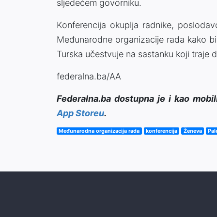
sljedećem govorniku.
Konferencija okuplja radnike, poslodav
Međunarodne organizacije rada kako bi r
Turska učestvuje na sastanku koji traje d
federalna.ba/AA
Federalna.ba dostupna je i kao mobil
App Storeu
.
Međunarodna organizacija rada
konferencija
Ženeva
Pal