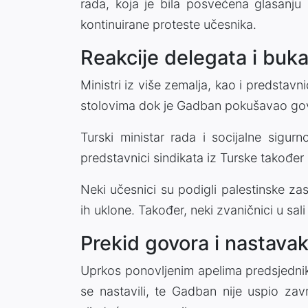
rada, koja je bila posvećena glasanju 
kontinuirane proteste učesnika.
Reakcije delegata i buka 
Ministri iz više zemalja, kao i predstavn
stolovima dok je Gadban pokušavao govo
Turski ministar rada i socijalne sigurn
predstavnici sindikata iz Turske također
Neki učesnici su podigli palestinske zast
ih uklone. Također, neki zvaničnici u sali
Prekid govora i nastavak
Uprkos ponovljenim apelima predsjednika
se nastavili, te Gadban nije uspio zavr