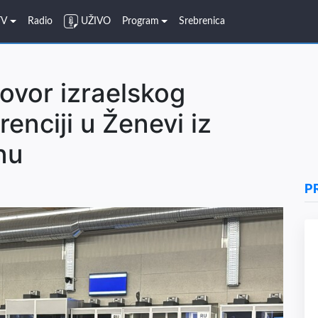
TV
Radio
UŽIVO
Program
Srebrenica
govor izraelskog
enciji u Ženevi iz
nu
P