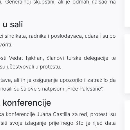
u Generalnoj skupštini, ali je odmah naišao na
u sali
ici sindikata, radnika i poslodavaca, udarali su po
riti.
osti Vedat Işıkhan, članovi turske delegacije te
 su učestvovali u protestu.
ave, ali ih je osiguranje upozorilo i zatražilo da
 nosili su šalove s natpisom „Free Palestine“.
 konferencije
 konferencije Juana Castilla za red, protesti su
šiti svoje izlaganje prije nego što je riječ data