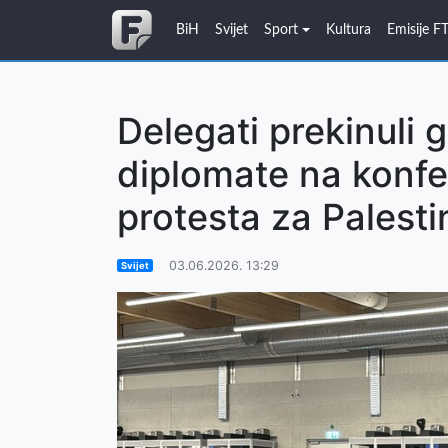
BiH
Svijet
Sport
Kultura
Emisije F
Delegati prekinuli 
diplomate na konfer
protesta za Palesti
03.06.2026. 13:29
Svijet