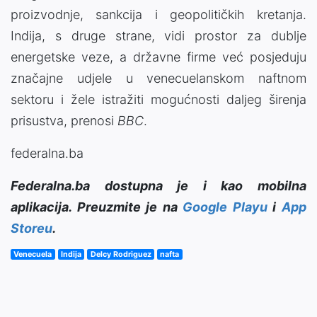
proizvodnje, sankcija i geopolitičkih kretanja.
Indija, s druge strane, vidi prostor za dublje
energetske veze, a državne firme već posjeduju
značajne udjele u venecuelanskom naftnom
sektoru i žele istražiti mogućnosti daljeg širenja
prisustva, prenosi
BBC
.
federalna.ba
Federalna.ba dostupna je i kao mobilna
aplikacija. Preuzmite je na
Google Playu
i
App
Storeu
.
Venecuela
Indija
Delcy Rodriguez
nafta