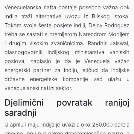
Venecuelanska nafta postaje posebno važna dok
Indija traži alternative uvozu iz Bliskog istoka.
Tokom svoje šeste posjete Indiji, Delcy Rodríguez
treba se sastati s premijerom Narendrom Modijem
i drugim visokim zvaničnicima. Randhir Jaiswal,
glasnogovornik indijskog ministarstva vanjskih
poslova, naglasio je da je Venecuela važan
energetski partner za Indiju, ističući da indijske
državne energetske kompanije već ulažu u
venecuelanski naftni sektor.
Djelimični povratak ranijoj
saradnji
U aprilu i maju Indija je uvozila oko 280.000 barela
dnevno, prvi put nakon devetomjesečne pauze, a