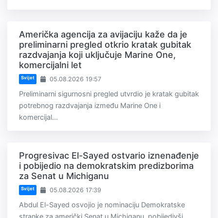
Američka agencija za avijaciju kaže da je
preliminarni pregled otkrio kratak gubitak
razdvajanja koji uključuje Marine One,
komercijalni let
Svijet
05.08.2026 19:57
Preliminarni sigurnosni pregled utvrdio je kratak gubitak
potrebnog razdvajanja između Marine One i
komercijal...
Progresivac El-Sayed ostvario iznenađenje
i pobijedio na demokratskim predizborima
za Senat u Michiganu
Svijet
05.08.2026 17:39
Abdul El-Sayed osvojio je nominaciju Demokratske
stranke za američki Senat u Michiganu, pobijedivši