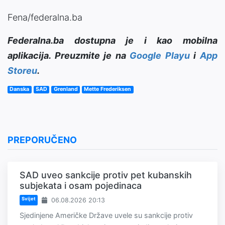
Fena/federalna.ba
Federalna.ba dostupna je i kao mobilna
aplikacija. Preuzmite je na
Google Playu
i
App
Storeu
.
Danska
SAD
Grenland
Mette Frederiksen
PREPORUČENO
SAD uveo sankcije protiv pet kubanskih
subjekata i osam pojedinaca
Svijet
06.08.2026 20:13
Sjedinjene Američke Države uvele su sankcije protiv