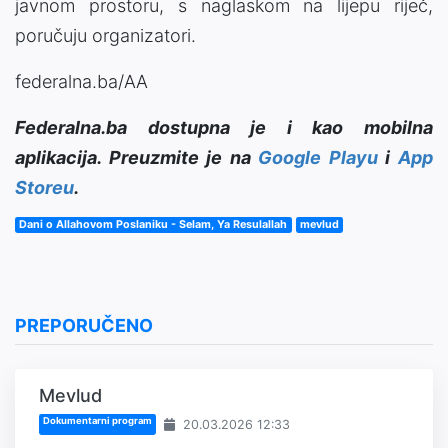
javnom prostoru, s naglaskom na lijepu riječ,
poručuju organizatori.
federalna.ba/AA
Federalna.ba dostupna je i kao mobilna
aplikacija. Preuzmite je na
Google Playu
i
App
Storeu
.
Dani o Allahovom Poslaniku - Selam, Ya Resulallah
mevlud
PREPORUČENO
Mevlud
Dokumentarni program
20.03.2026 12:33