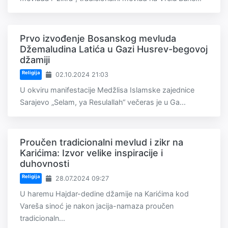
Prvo izvođenje Bosanskog mevluda
Džemaludina Latića u Gazi Husrev-begovoj
džamiji
Religija
02.10.2024 21:03
U okviru manifestacije Medžlisa Islamske zajednice
Sarajevo „Selam, ya Resulallah“ večeras je u Ga...
Proučen tradicionalni mevlud i zikr na
Karićima: Izvor velike inspiracije i
duhovnosti
Religija
28.07.2024 09:27
U haremu Hajdar-dedine džamije na Karićima kod
Vareša sinoć je nakon jacija-namaza proučen
tradicionaln...