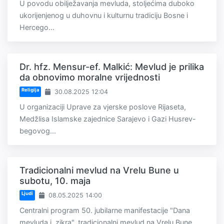
U povodu obilježavanja mevluda, stoljećima duboko
ukorijenjenog u duhovnu i kulturnu tradiciju Bosne i
Hercego...
Dr. hfz. Mensur-ef. Malkić: Mevlud je prilika
da obnovimo moralne vrijednosti
Religija
30.08.2025 12:04
U organizaciji Uprave za vjerske poslove Rijaseta,
Medžlisa Islamske zajednice Sarajevo i Gazi Husrev-
begovog...
Tradicionalni mevlud na Vrelu Bune u
subotu, 10. maja
Ljudi
08.05.2025 14:00
Centralni program 50. jubilarne manifestacije "Dana
mevluda i zikra", tradicionalni mevlud na Vrelu Bune...