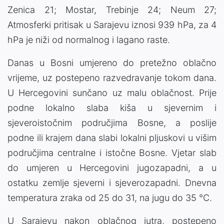
Zenica 21; Mostar, Trebinje 24; Neum 27;
Atmosferki pritisak u Sarajevu iznosi 939 hPa, za 4
hPa je niži od normalnog i lagano raste.
Danas u Bosni umjereno do pretežno oblačno
vrijeme, uz postepeno razvedravanje tokom dana.
U Hercegovini sunčano uz malu oblačnost. Prije
podne lokalno slaba kiša u sjevernim i
sjeveroistočnim područjima Bosne, a poslije
podne ili krajem dana slabi lokalni pljuskovi u višim
područjima centralne i istočne Bosne. Vjetar slab
do umjeren u Hercegovini jugozapadni, a u
ostatku zemlje sjeverni i sjeverozapadni. Dnevna
temperatura zraka od 25 do 31, na jugu do 35 °C.
U Sarajevu nakon oblačnog jutra, postepeno