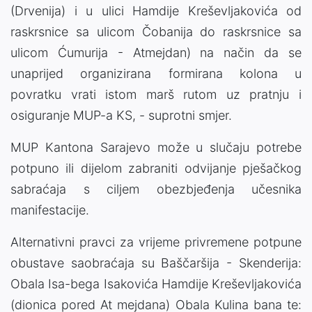
(Drvenija) i u ulici Hamdije Kreševljakovića od
raskrsnice sa ulicom Čobanija do raskrsnice sa
ulicom Ćumurija - Atmejdan) na način da se
unaprijed organizirana formirana kolona u
povratku vrati istom marš rutom uz pratnju i
osiguranje MUP-a KS, - suprotni smjer.
MUP Kantona Sarajevo može u slučaju potrebe
potpuno ili dijelom zabraniti odvijanje pješačkog
sabraćaja s ciljem obezbjeđenja učesnika
manifestacije.
Alternativni pravci za vrijeme privremene potpune
obustave saobraćaja su Baščaršija - Skenderija:
Obala Isa-bega Isakovića Hamdije Kreševljakovića
(dionica pored At mejdana) Obala Kulina bana te: