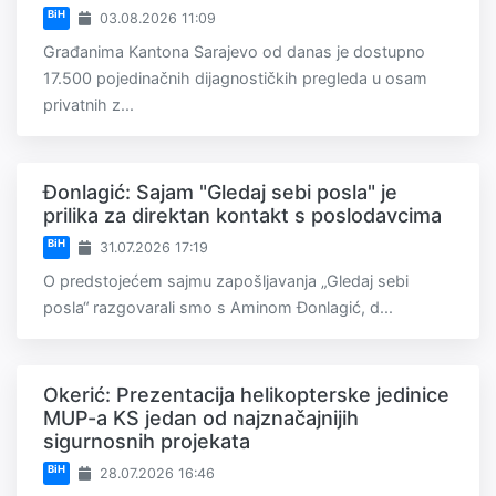
BiH
03.08.2026 11:09
Građanima Kantona Sarajevo od danas je dostupno
17.500 pojedinačnih dijagnostičkih pregleda u osam
privatnih z...
Đonlagić: Sajam "Gledaj sebi posla" je
prilika za direktan kontakt s poslodavcima
BiH
31.07.2026 17:19
O predstojećem sajmu zapošljavanja „Gledaj sebi
posla“ razgovarali smo s Aminom Đonlagić, d...
Okerić: Prezentacija helikopterske jedinice
MUP-a KS jedan od najznačajnijih
sigurnosnih projekata
BiH
28.07.2026 16:46