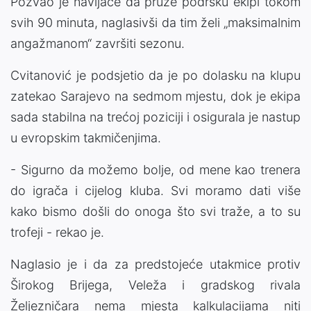
Pozvao je navijače da pruže podršku ekipi tokom
svih 90 minuta, naglasivši da tim želi „maksimalnim
angažmanom“ završiti sezonu.
Cvitanović je podsjetio da je po dolasku na klupu
zatekao Sarajevo na sedmom mjestu, dok je ekipa
sada stabilna na trećoj poziciji i osigurala je nastup
u evropskim takmičenjima.
- Sigurno da možemo bolje, od mene kao trenera
do igrača i cijelog kluba. Svi moramo dati više
kako bismo došli do onoga što svi traže, a to su
trofeji - rekao je.
Naglasio je i da za predstojeće utakmice protiv
Širokog Brijega, Veleža i gradskog rivala
Željezničara nema mjesta kalkulacijama niti