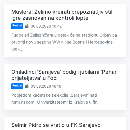
Muslera: Želimo kreirati prepoznatljiv stil
igre zasnovan na kontroli lopte
Fudbal
06.08.2026 10:42
Fudbaleri Željezničara u petak će na stadionu Grbavica
otvoriti novu sezonu WWin lige Bosne i Hercegovine
utak...
Omladinci 'Sarajeva' podigli jubilarni 'Pehar
prijateljstva' u Foči
Fudbal
03.08.2026 16:16
Pobjedom kadetske selekcije „Sarajeva“ nad
rumunskom „Univerzitateom“ iz Krajove u fin...
Selmir Pidro se vratio u FK Sarajevo