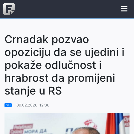
Crnadak pozvao
opoziciju da se ujedini i
pokaže odlučnost i
hrabrost da promijeni
stanje u RS
09.02.2026. 12:36
BiH