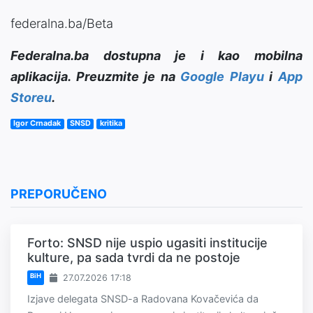
federalna.ba/Beta
Federalna.ba dostupna je i kao mobilna
aplikacija. Preuzmite je na
Google Playu
i
App
Storeu
.
Igor Crnadak
SNSD
kritika
PREPORUČENO
Forto: SNSD nije uspio ugasiti institucije
kulture, pa sada tvrdi da ne postoje
BiH
27.07.2026 17:18
Izjave delegata SNSD-a Radovana Kovačevića da