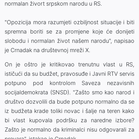
normalan živort srpskom narodu u RS.
"Opozicija mora razumjeti ozbiljnost situacije i biti
spremna boriti se za promjene koje će donijeti
slobodu i normalan život našem narodu", napisao
je Crnadak na društevnoj mreži X.
On je oštro je kritikovao trenutnu vlast u RS,
ističući da su budžet, pravosuđe i Javni RTV servis
potpuno pod kontrolom Saveza nezavisnih
socijaldemokrata (SNSD). "Zašto smo kao narod i
društvo dozvolili da bude potpuno normalno da se
iz budžeta krade toliki novac i šalje na teren kako
bi vlast kupovala podršku za naredne izbore?
Zašto je normalno da kriminalci nisu odgovarali za
prevara", istakao je Crnadak.