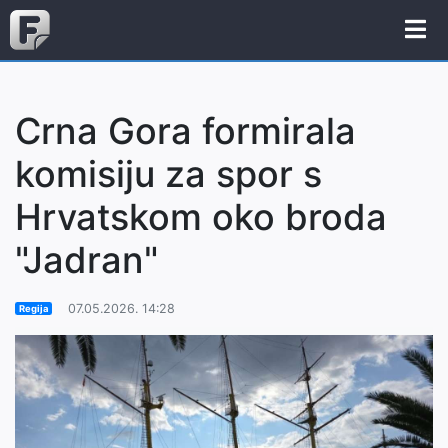
Crna Gora formirala
komisiju za spor s
Hrvatskom oko broda
"Jadran"
07.05.2026. 14:28
Regija