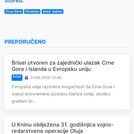
Storeu
.
Crna Gora
Hrvatska
brod Jadran
PREPORUČENO
Brisel otvoren za zajednički ulazak Crne
Gore i Islanda u Evropsku uniju
Svijet
07.08.2026 12:40
Evropska unija razmatra mogućnost da Crna Gora i
Island istovremeno postanu članice Unije, ukoliko
građani Isl...
U Kninu obilježena 31. godišnjica vojno-
redarstvene operacije Oluja