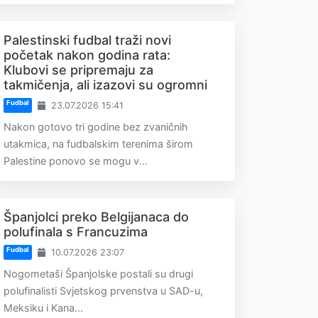
Palestinski fudbal traži novi
početak nakon godina rata:
Klubovi se pripremaju za
takmičenja, ali izazovi su ogromni
Fudbal
23.07.2026 15:41
Nakon gotovo tri godine bez zvaničnih
utakmica, na fudbalskim terenima širom
Palestine ponovo se mogu v...
Španjolci preko Belgijanaca do
polufinala s Francuzima
Fudbal
10.07.2026 23:07
Nogometaši Španjolske postali su drugi
polufinalisti Svjetskog prvenstva u SAD-u,
Meksiku i Kana...