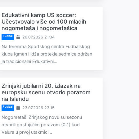
Edukativni kamp US soccer:
Učestvovalo više od 100 mladih
nogometaša i nogometašica
Fudbal
26.07.2026 21:04
Na terenima Sportskog centra Fudbalskog
kluba Igman Ilidža protekle sedmice održan
je tradicionalni Edukativni...
Zrinjski jubilarni 20. izlazak na
europsku scenu otvorio porazom
na Islandu
Fudbal
23.07.2026 23:15
Nogometaši Zrinjskog novu su sezonu
otvorili gostujućim porazom (0:1) kod
Valura u prvoj utakmici...