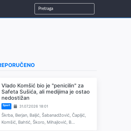
REPORUČENO
Vlado Komšić bio je "penicilin" za
Safeta Sušića, ali medijima je ostao
nedostižan
Sport
31.07.2026 18:01
Škrba, Berjan, Baljić, Šabanadžović, Čapljić,
Komšić, Bahtić, Škoro, Mihajlović, B...