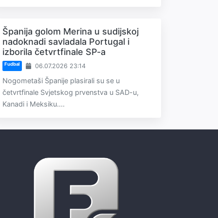
Španija golom Merina u sudijskoj
nadoknadi savladala Portugal i
izborila četvrtfinale SP-a
Fudbal
06.07.2026 23:14
Nogometaši Španije plasirali su se u
četvrtfinale Svjetskog prvenstva u SAD-u,
Kanadi i Meksiku....