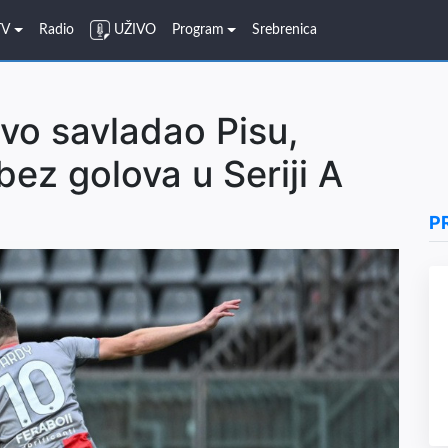
TV
Radio
UŽIVO
Program
Srebrenica
vo savladao Pisu,
bez golova u Seriji A
P