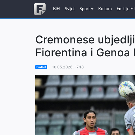
BiH
Svijet
Sport
Kultura
Emisije F
Cremonese ubjedlji
Fiorentina i Genoa 
10.05.2026. 17:18
Fudbal