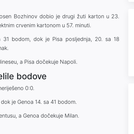
Rosen Bozhinov dobio je drugi žuti karton u 23.
rektnim crvenim kartonom u 57. minuti.
 31 bodom, dok je Pisa posljednja, 20. sa 18
nak.
neseu, a Pisa dočekuje Napoli.
elile bodove
neriješeno 0:0.
a, dok je Genoa 14. sa 41 bodom.
ventusu, a Genoa dočekuje Milan.