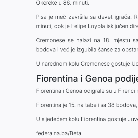
Okereke u 86. minuti.
Pisa je meč završila sa devet igrača. 
minuti, dok je Felipe Loyola isključen di
Cremonese se nalazi na 18. mjestu sa
bodova i već je izgubila šanse za opsta
U narednom kolu Cremonese gostuje Udi
Fiorentina i Genoa podij
Fiorentina i Genoa odigrale su u Firenci 
Fiorentina je 15. na tabeli sa 38 bodov
U sljedećem kolu Fiorentina gostuje Ju
federalna.ba/Beta