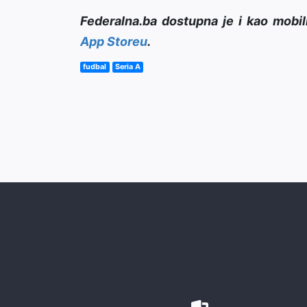
Federalna.ba dostupna je i kao mobil
App Storeu
.
fudbal
Seria A