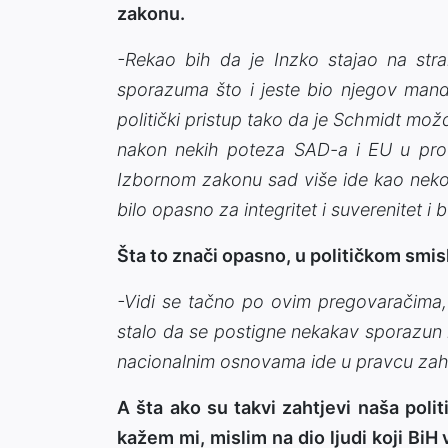
zakonu.
-Rekao bih da je Inzko stajao na str
sporazuma što i jeste bio njegov mand
politički pristup tako da je Schmidt mož
nakon nekih poteza SAD-a i EU u prote
Izbornom zakonu sad više ide kao nekom
bilo opasno za integritet i suverenitet i
Šta to znači opasno, u političkom smi
-Vidi se tačno po ovim pregovaračima,
stalo da se postigne nekakav sporazun 
nacionalnim osnovama ide u pravcu zah
A šta ako su takvi zahtjevi naša polit
kažem mi, mislim na dio ljudi koji BiH