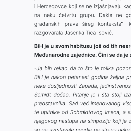
i Hercegovce koji se ne izjašnjavaju kao
na neku četvrtu grupu. Dakle ne go
građanskih prava šireg konteksta“
razgovarala Jasenka Tica Isović.
BiH je u svom habitusu još od tih nesr
Međunarodne zajednice. Čini se da je s
-Ja bih rekao da to što je tolika pozo
BiH je nakon petanest godina željna p
neke dosljednosti Zapada, jedinstvenosti
Scmidt došao. Pitanje je i šta stoji i
predstavnika. Sad već imenovanog viso
te upitnike od Schmidtovog imena, a sa
njegovog nastupa na simpoziju koji je z
su ga svrstavale negdje na stranu neke z