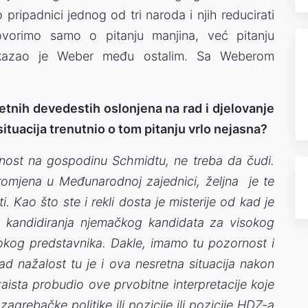
 pripadnici jednog od tri naroda i njih reducirati
vorimo samo o pitanju manjina, već pitanju
- kazao je Weber među ostalim. Sa Weberom
etnih devedestih oslonjena na rad i djelovanje
ituacija trenutnio o tom pitanju vrlo nejasna?
rnost na gospodinu Schmidtu, ne treba da čudi.
romjena u Međunarodnoj zajednici, željna je te
. Kao što ste i rekli dosta je misterije od kad je
za kandidiranja njemačkog kandidata za visokog
kog predstavnika. Dakle, imamo tu pozornost i
d nažalost tu je i ova nesretna situacija nakon
aista probudio ove prvobitne interpretacije koje
agrebačke politike ili pozicije ili pozicije HDZ-a