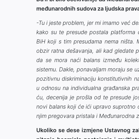
međunarodnih sudova za ljudska prav
-Tu i jeste problem, jer mi imamo već 
kako su te presude postala platforma 
BiH koji s tim presudama nema ništa. 
obzir ratna dešavanja, ali kad gledate 
da se mora naći balans između kolekti
sistemu. Dakle, ponavaljam moraju se uzet
pozitivnu diskriminaciju konstitutivnih 
u odnosu na individualna građanska pra
ću, decenija je prošla od te presude j
novi balans koji će ići upravo suprotno 
njim pregovara pristala i Međunarodna z
Ukoliko se dese izmjene Ustavnog zako