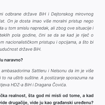
ani odbrane države BiH i Dejtonskog mirovnog
at. On je dosta imao više moralni pristup nego
da u tom smislu napredak, ali zbog ove situacije i
klih pola godine, čini se da se kad je riječ o
 nacionalističkom pristupu i opcijama, a što bi
 budućnost države BiH.
slu naravno?
 ambasadorima Sattleru i Nelsonu da im je više
i to na uštrb suštine. A postizanje sporazuma na
tjeva HDZ-a BiH i Dragana Čovića.
ička realnost, šta god mi misli od tome, a kad
 vide drugačije, vide ju kao građanski uređenu?