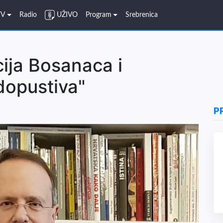
TV
Radio
UŽIVO
Program
Srebrenica
ija Bosanaca i
dopustiva"
P