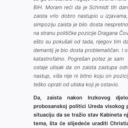
BiH. Moram reći da je Schmidt tih da
zaista vrlo dobro nastupio u izjavama,
simpoziju zaista je bilo dosta nespretno 
na stranu političke pozicije Dragana Čo
ešto su pokušali od tada, njegov tim da 
demantij je bio dosta problematičan. I 
katastrofalno. Pogrešan potez je sam se
ostaje utisak da on zaista zastupa odr
nastup, više nije ni bitno koju on poz
teško oprati od utiska koji je ostavio.
Da, zaista nakon Inzkovog djelov
probosanskoj politici Ureda visokog 
situaciju da se tražio stav Kabineta 
tema, šta će slijedeće uraditi Chris