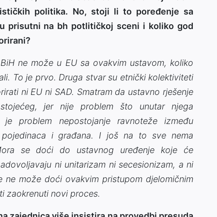
stičkih politika. No, stoji li to poređenje sa
 prisutni na bh potlitičkoj sceni i koliko god
orirani?
da BiH ne može u EU sa ovakvim ustavom, koliko
. To je prvo. Druga stvar su etnički kolektiviteti
irati ni EU ni SAD. Smatram da ustavno rješenje
stojećeg, jer nije problem što unutar njega
eć je problem nepostojanje ravnoteže između
a pojedinaca i građana. I još na to sve nema
 Mora se doći do ustavnog uređenje koje će
zadovoljavaju ni unitarizam ni secesionizam, a ni
se ne može doći ovakvim pristupom djelomičnim
i zaokrenuti novi proces.
na zajednica više insistira na provedbi presuda