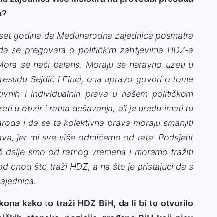
a?
deset godina da Međunarodna zajednica posmatra
da se pregovara o političkim zahtjevima HDZ-a
Mora se naći balans. Moraju se naravno uzeti u
presudu Sejdić i Finci, ona upravo govori o tome
vnih i individualnih prava u našem političkom
i u obzir i ratna dešavanja, ali je uredu imati tu
naroda i da se ta kolektivna prava moraju smanjiti
va, jer mi sve više odmičemo od rata. Podsjetit
oš dalje smo od ratnog vremena i moramo tražiti
od onog što traži HDZ, a na što je pristajući da s
ajednica.
na kako to traži HDZ BiH, da li bi to otvorilo