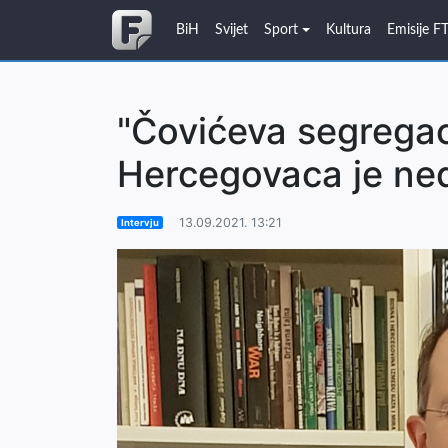
BiH
Svijet
Sport
Kultura
Emisije F
"Čovićeva segregac
Hercegovaca je ne
13.09.2021. 13:21
Intervju