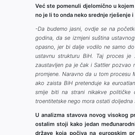
Već ste pomenuli djelomično u kojem s
no je li to onda neko srednje rješenj
-Da budemo jasni, ovdje se na početk
godina, da se izmjeni suština ustavnog 
opasno, jer bi dalje vodilo ne samo do
ustavnu strukturu BiH. Taj proces je
zaustavljen pa je čak i Sattler pozvao
promjene. Naravno da u tom procesu M
ako zaista BiH pretenduje ka euroatla
smije biti na strani nikakve političke op
troentitetske nego mora ostati doljedna 
U analizma stavova novog visokog pre
ostalim stoji kako jedan međunarodni
države koja počiva na europskim pri