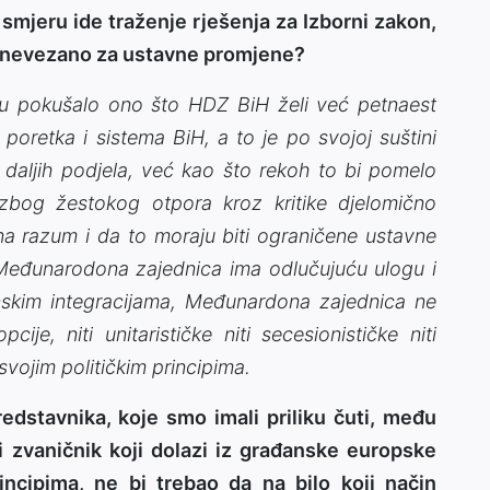
mjeru ide traženje rješenja za Izborni zakon,
e i nevezano za ustavne promjene?
u pokušalo ono što HDZ BiH želi već petnaest
poretka i sistema BiH, a to je po svojoj suštini
 daljih podjela, već kao što rekoh to bi pomelo
 zbog žestokog otpora kroz kritike djelomično
 na razum i da to moraju biti ograničene ustavne
eđunarodona zajednica ima odlučujuću ulogu i
nskim integracijama, Međunardona zajednica ne
cije, niti unitarističke niti secesionističke niti
svojim političkim principima.
dstavnika, koje smo imali priliku čuti, među
 zvaničnik koji dolazi iz građanske europske
ncipima, ne bi trebao da na bilo koji način