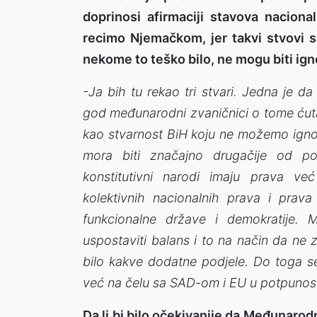
doprinosi afirmaciji stavova nacionali
recimo Njemačkom, jer takvi stvovi su
nekome to teško bilo, ne mogu biti ign
-Ja bih tu rekao tri stvari. Jedna je 
god međunarodni zvaničnici o tome ćutali
kao stvarnost BiH koju ne možemo ignor
mora biti značajno drugačije od po
konstitutivni narodi imaju prava v
kolektivnih nacionalnih prava i prav
funkcionalne države i demokratije.
uspostaviti balans i to na način da ne 
bilo kakve dodatne podjele. Do toga 
već na čelu sa SAD-om i EU u potpunost
Da li bi bilo očekivanije da Međunarod