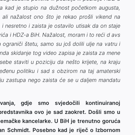
na kad je stupio na dužnost početkom augusta,
 ali nažalost ono što je rekao prošli vikend na
i nesretno i zaista je ostavilo utisak da on staje
vića i HDZ-a BiH. Nažalost, moram i to reći d avs
ograniči štetu, samo su još dolili ulje na vatru i
onda skidanje tog video zapisa je zaista za mene
be staviti u poziciju da nešto krijete, na kraju
eđenu politiku i sad s obzirom na taj amaterski
iciju zastupa nego zaista će se u daljem mandatu
anja, gdje smo svjedočili kontinuiranoj
predstavnika ovo je sad zaokret. Došli smo u
njemačke kancelarke. U BiH je trenutno goruća
tian Schmidt. Posebno kad je riječ o Izbornom