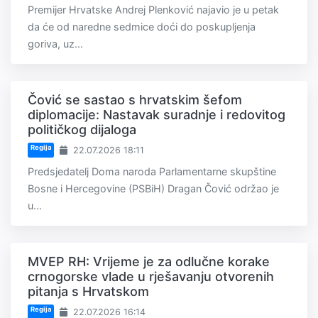
Premijer Hrvatske Andrej Plenković najavio je u petak
da će od naredne sedmice doći do poskupljenja
goriva, uz...
Čović se sastao s hrvatskim šefom
diplomacije: Nastavak suradnje i redovitog
političkog dijaloga
Regija
22.07.2026 18:11
Predsjedatelj Doma naroda Parlamentarne skupštine
Bosne i Hercegovine (PSBiH) Dragan Čović održao je
u...
MVEP RH: Vrijeme je za odlučne korake
crnogorske vlade u rješavanju otvorenih
pitanja s Hrvatskom
Regija
22.07.2026 16:14