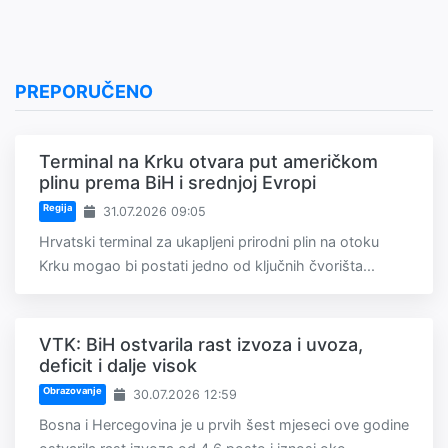
PREPORUČENO
Terminal na Krku otvara put američkom
plinu prema BiH i srednjoj Evropi
Regija
31.07.2026 09:05
Hrvatski terminal za ukapljeni prirodni plin na otoku
Krku mogao bi postati jedno od ključnih čvorišta...
VTK: BiH ostvarila rast izvoza i uvoza,
deficit i dalje visok
Obrazovanje
30.07.2026 12:59
Bosna i Hercegovina je u prvih šest mjeseci ove godine