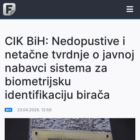
CIK BiH: Nedopustive i
netačne tvrdnje o javnoj
nabavci sistema za
biometrijsku
identifikaciju birača
23.04.2026. 12:59
BiH