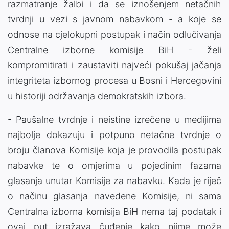
razmatranje žalbi i da se iznošenjem netačnih
tvrdnji u vezi s javnom nabavkom - a koje se
odnose na cjelokupni postupak i način odlučivanja
Centralne izborne komisije BiH - želi
kompromitirati i zaustaviti najveći pokušaj jačanja
integriteta izbornog procesa u Bosni i Hercegovini
u historiji održavanja demokratskih izbora.
- Paušalne tvrdnje i neistine izrečene u medijima
najbolje dokazuju i potpuno netačne tvrdnje o
broju članova Komisije koja je provodila postupak
nabavke te o omjerima u pojedinim fazama
glasanja unutar Komisije za nabavku. Kada je riječ
o načinu glasanja navedene Komisije, ni sama
Centralna izborna komisija BiH nema taj podatak i
ovaj put izražava čuđenje kako njime može