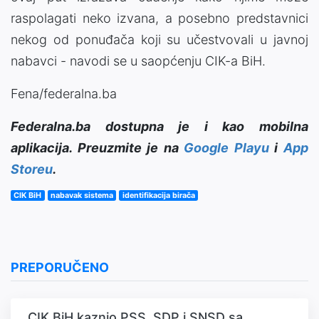
raspolagati neko izvana, a posebno predstavnici
nekog od ponuđača koji su učestvovali u javnoj
nabavci - navodi se u saopćenju CIK-a BiH.
Fena/federalna.ba
Federalna.ba dostupna je i kao mobilna
aplikacija. Preuzmite je na
Google Playu
i
App
Storeu
.
CIK BiH
nabavak sistema
identifikacija birača
PREPORUČENO
CIK BiH kaznio PSS, SDP i SNSD sa