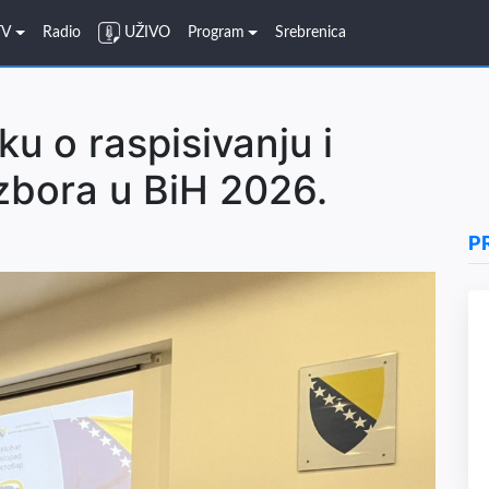
TV
Radio
UŽIVO
Program
Srebrenica
u o raspisivanju i
zbora u BiH 2026.
P