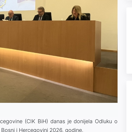
rcegovine (CIK BiH) danas je donijela Odluku o
u Bosni i Hercegovini 2026. godine.