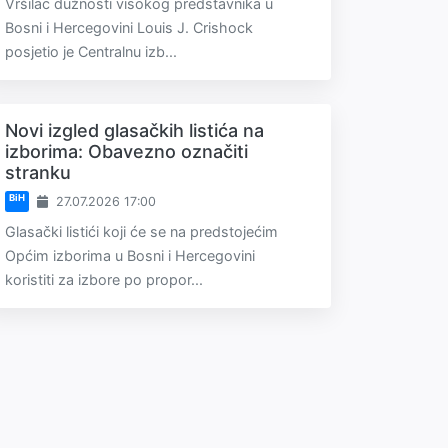
Vršilac dužnosti visokog predstavnika u
Bosni i Hercegovini Louis J. Crishock
posjetio je Centralnu izb...
Novi izgled glasačkih listića na
izborima: Obavezno označiti
stranku
BiH
27.07.2026 17:00
Glasački listići koji će se na predstojećim
Općim izborima u Bosni i Hercegovini
koristiti za izbore po propor...