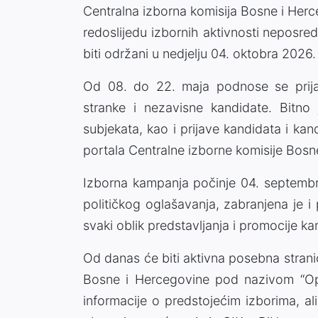
Centralna izborna komisija Bosne i Herc
redoslijedu izbornih aktivnosti neposre
biti održani u nedjelju 04. oktobra 2026.
Od 08. do 22. maja podnose se prija
stranke i nezavisne kandidate. Bitno j
subjekata, kao i prijave kandidata i kan
portala Centralne izborne komisije Bosne
Izborna kampanja počinje 04. septemb
političkog oglašavanja, zabranjena je 
svaki oblik predstavljanja i promocije k
Od danas će biti aktivna posebna strani
Bosne i Hercegovine pod nazivom “Opći
informacije o predstojećim izborima, ali