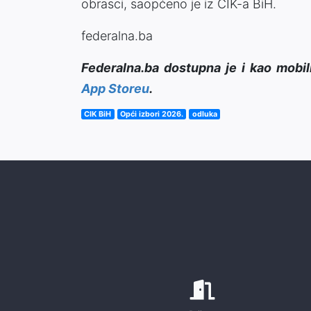
obrasci, saopćeno je iz CIK-a BiH.
federalna.ba
Federalna.ba dostupna je i kao mobil
App Storeu
.
CIK BiH
Opći izbori 2026.
odluka