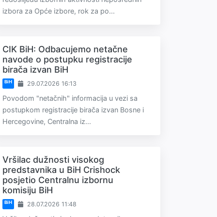
izbora za Opće izbore, rok za po...
CIK BiH: Odbacujemo netačne
navode o postupku registracije
birača izvan BiH
BiH
29.07.2026 16:13
Povodom "netačnih" informacija u vezi sa
postupkom registracije birača izvan Bosne i
Hercegovine, Centralna iz...
Vršilac dužnosti visokog
predstavnika u BiH Crishock
posjetio Centralnu izbornu
komisiju BiH
BiH
28.07.2026 11:48