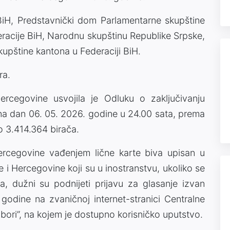
 BiH, Predstavnički dom Parlamentarne skupštine
racije BiH, Narodnu skupštinu Republike Srpske,
kupštine kantona u Federaciji BiH.
ra.
ercegovine usvojila je Odluku o zaključivanju
na dan 06. 05. 2026. godine u 24.00 sata, prema
no 3.414.364 birača.
Hercegovine vađenjem lične karte biva upisan u
e i Hercegovine koji su u inostranstvu, ukoliko se
tva, dužni su podnijeti prijavu za glasanje izvan
odine na zvaničnoj internet-stranici Centralne
bori”, na kojem je dostupno korisničko uputstvo.