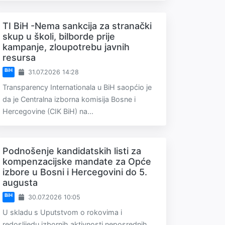
TI BiH -Nema sankcija za stranački
skup u školi, bilborde prije
kampanje, zloupotrebu javnih
resursa
BiH
31.07.2026 14:28
Transparency Internationala u BiH saopćio je
da je Centralna izborna komisija Bosne i
Hercegovine (CIK BiH) na...
Podnošenje kandidatskih listi za
kompenzacijske mandate za Opće
izbore u Bosni i Hercegovini do 5.
augusta
BiH
30.07.2026 10:05
U skladu s Uputstvom o rokovima i
redoslijedu izbornih aktivnosti neposrednih