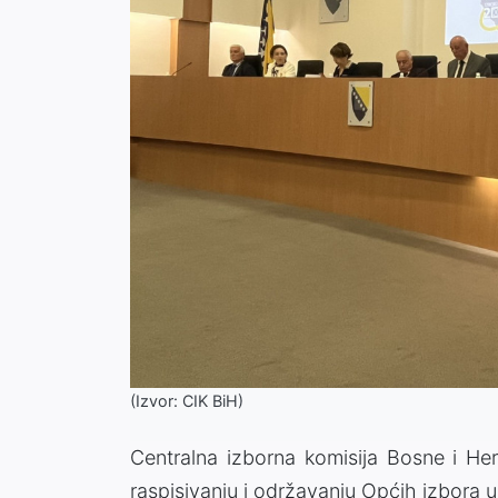
(Izvor: CIK BiH)
Centralna izborna komisija Bosne i He
raspisivanju i održavanju Općih izbora 