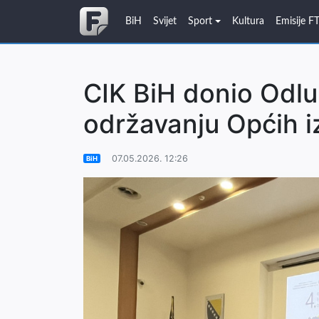
BiH
Svijet
Sport
Kultura
Emisije F
CIK BiH donio Odluk
održavanju Općih i
07.05.2026. 12:26
BiH