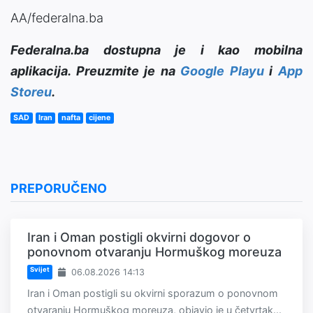
AA/federalna.ba
Federalna.ba dostupna je i kao mobilna
aplikacija. Preuzmite je na
Google Playu
i
App
Storeu
.
SAD
Iran
nafta
cijene
PREPORUČENO
Iran i Oman postigli okvirni dogovor o
ponovnom otvaranju Hormuškog moreuza
Svijet
06.08.2026 14:13
Iran i Oman postigli su okvirni sporazum o ponovnom
otvaranju Hormuškog moreuza, objavio je u četvrtak...