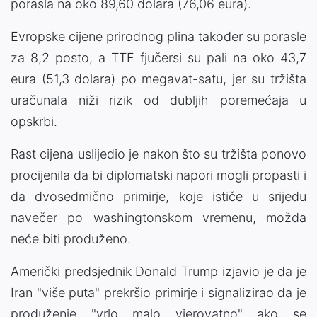
porasla na oko 89,60 dolara (76,06 eura).
Evropske cijene prirodnog plina također su porasle
za 8,2 posto, a TTF fjučersi su pali na oko 43,7
eura (51,3 dolara) po megavat-satu, jer su tržišta
uračunala niži rizik od dubljih poremećaja u
opskrbi.
Rast cijena uslijedio je nakon što su tržišta ponovo
procijenila da bi diplomatski napori mogli propasti i
da dvosedmično primirje, koje ističe u srijedu
navečer po washingtonskom vremenu, možda
neće biti produženo.
Američki predsjednik Donald Trump izjavio je da je
Iran "više puta" prekršio primirje i signalizirao da je
produženje "vrlo malo vjerovatno" ako se