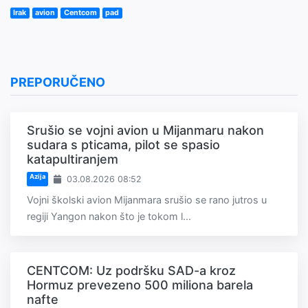
Irak
avion
Centcom
pad
PREPORUČENO
Srušio se vojni avion u Mijanmaru nakon
sudara s pticama, pilot se spasio
katapultiranjem
Azija
03.08.2026 08:52
Vojni školski avion Mijanmara srušio se rano jutros u
regiji Yangon nakon što je tokom l...
CENTCOM: Uz podršku SAD-a kroz
Hormuz prevezeno 500 miliona barela
nafte