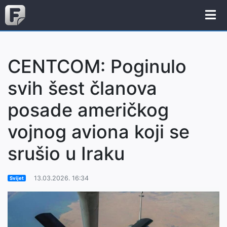
CENTCOM: Poginulo
svih šest članova
posade američkog
vojnog aviona koji se
srušio u Iraku
13.03.2026. 16:34
Svijet