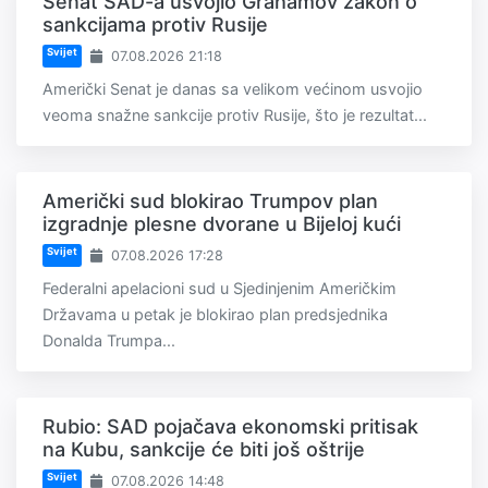
Senat SAD-a usvojio Grahamov zakon o
sankcijama protiv Rusije
Svijet
07.08.2026 21:18
Američki Senat je danas sa velikom većinom usvojio
veoma snažne sankcije protiv Rusije, što je rezultat...
Američki sud blokirao Trumpov plan
izgradnje plesne dvorane u Bijeloj kući
Svijet
07.08.2026 17:28
Federalni apelacioni sud u Sjedinjenim Američkim
Državama u petak je blokirao plan predsjednika
Donalda Trumpa...
Rubio: SAD pojačava ekonomski pritisak
na Kubu, sankcije će biti još oštrije
Svijet
07.08.2026 14:48